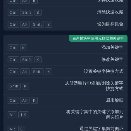
保存快速收藏
Ctrl
Alt
B
清除快速收藏
Ctrl
Shift
B
设为目标集合
Ctrl
Alt
Shift
B
在库模块中使用元数据和关键字
添加关键字
Ctrl
K
修改关键字
Ctrl
Shift
K
设置关键字快捷方式
Ctrl
Alt
Shift
K
从所选照片中添加/删除关键字
Shift
K
快捷方式
启用绘画
Ctrl
Alt
K
将关键字集中的关键字添加到
Alt
1-9
所选照片
通过关键字集向前循环
Alt
0