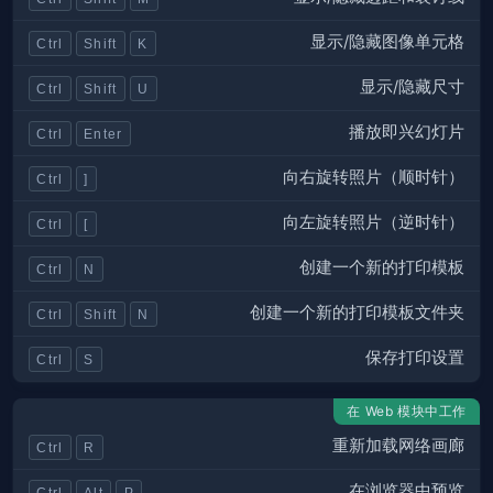
显示/隐藏图像单元格
Ctrl
Shift
K
显示/隐藏尺寸
Ctrl
Shift
U
播放即兴幻灯片
Ctrl
Enter
向右旋转照片（顺时针）
Ctrl
]
向左旋转照片（逆时针）
Ctrl
[
创建一个新的打印模板
Ctrl
N
创建一个新的打印模板文件夹
Ctrl
Shift
N
保存打印设置
Ctrl
S
在 Web 模块中工作
重新加载网络画廊
Ctrl
R
在浏览器中预览
Ctrl
Alt
P