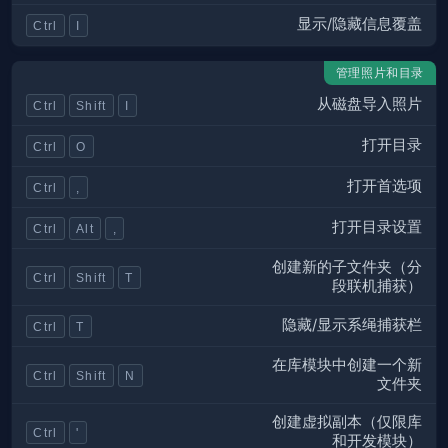
显示/隐藏信息覆盖
Ctrl
I
管理照片和目录
从磁盘导入照片
Ctrl
Shift
I
打开目录
Ctrl
O
打开首选项
Ctrl
,
打开目录设置
Ctrl
Alt
,
创建新的子文件夹（分
Ctrl
Shift
T
段联机捕获）
隐藏/显示系绳捕获栏
Ctrl
T
在库模块中创建一个新
Ctrl
Shift
N
文件夹
创建虚拟副本（仅限库
Ctrl
'
和开发模块）