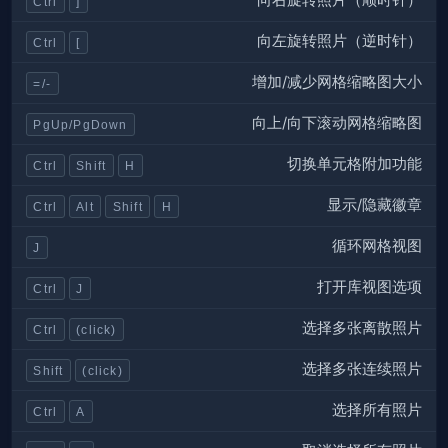
向右旋转照片（顺时针）
Ctrl
]
向左旋转照片（逆时针）
Ctrl
[
增加/减少网格缩略图大小
=/-
向上/向下滚动网格缩略图
PgUp/PgDown
切换单元格附加功能
Ctrl
Shift
H
显示/隐藏徽章
Ctrl
Alt
Shift
H
循环网格视图
J
打开库视图选项
Ctrl
J
选择多张离散照片
Ctrl
(click)
选择多张连续照片
Shift
(click)
选择所有照片
Ctrl
A