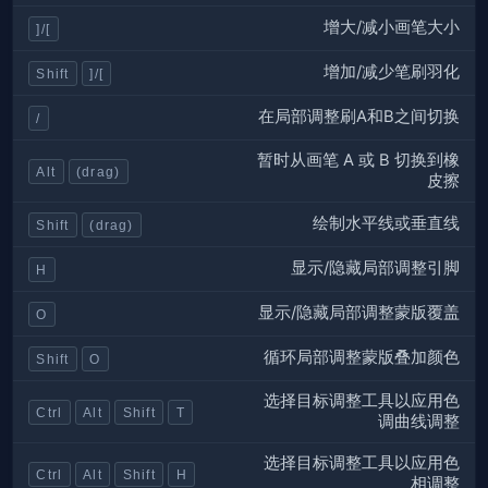
增大/减小画笔大小
]/[
增加/减少笔刷羽化
Shift
]/[
在局部调整刷A和B之间切换
/
暂时从画笔 A 或 B 切换到橡
Alt
(drag)
皮擦
绘制水平线或垂直线
Shift
(drag)
显示/隐藏局部调整引脚
H
显示/隐藏局部调整蒙版覆盖
O
循环局部调整蒙版叠加颜色
Shift
O
选择目标调整工具以应用色
Ctrl
Alt
Shift
T
调曲线调整
选择目标调整工具以应用色
Ctrl
Alt
Shift
H
相调整