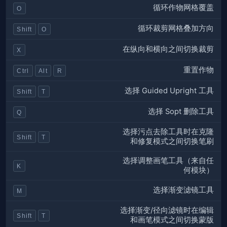
循环作物网格覆盖
O
循环裁剪网格叠加方向
Shift
O
在纵向和横向之间切换裁剪
X
重置作物
Ctrl
Alt
R
选择 Guided Upright 工具
Shift
T
选择 Sopt 删除工具
Q
选择污点去除工具时在克隆
Shift
T
和修复模式之间切换笔刷
选择调整画笔工具（来自任
K
何模块）
选择渐变滤镜工具
M
选择渐变/径向滤镜时在编辑
Shift
T
和画笔模式之间切换蒙版