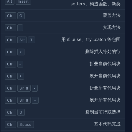
Alt
Insert
setters、构造函数、新类
覆盖方法
Ctrl
O
实现方法
Ctrl
I
用 if...else、try...catch 等包围
Ctrl
Alt
T
删除插入符处的行
Ctrl
Y
折叠当前代码块
Ctrl
-
展开当前代码块
Ctrl
+
折叠所有代码块
Ctrl
Shift
-
展开所有代码块
Ctrl
Shift
+
复制当前行或选择
Ctrl
D
基本代码完成
Ctrl
Space