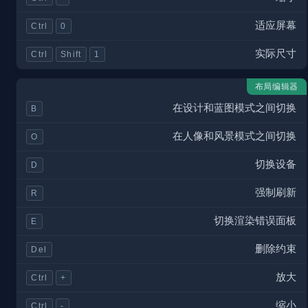
适应屏幕
Ctrl
0
实际尺寸
Ctrl
Shift
1
布局编辑器
在设计和蓝图模式之间切换
B
在人像和风景模式之间切换
O
切换设备
D
强制刷新
R
切换渲染错误面板
E
删除约束
Del
放大
Ctrl
+
缩小
Ctrl
-