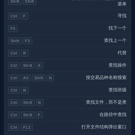
Shift
Shift
菜单
寻找
Ctrl
F
找下一个
F3
查找上一个
Shift
F3
代替
Ctrl
R
查找操作
Ctrl
Shift
A
按交易品种名称搜索
Ctrl
Alt
Shift
N
查找班级
Ctrl
N
查找文件，而不是类
Ctrl
Shift
N
在路径中查找
Ctrl
Shift
F
打开文件结构弹出窗口
Ctrl
F12