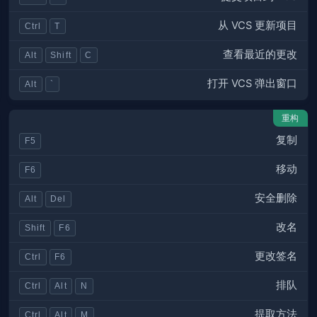
从 VCS 更新项目
Ctrl
T
查看最近的更改
Alt
Shift
C
打开 VCS 弹出窗口
Alt
`
重构
复制
F5
移动
F6
安全删除
Alt
Del
改名
Shift
F6
更改签名
Ctrl
F6
排队
Ctrl
Alt
N
提取方法
Ctrl
Alt
M