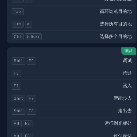
循环浏览目的地
Tab
选择所有目的地
Ctrl
A
选择多个目的地
Ctrl
(click)
调试
调试
Shift
F9
跨过
F8
踏入
F7
智能步入
Shift
F7
走出去
Shift
F8
运行到光标处
Alt
F9
评估表达
Alt
F8