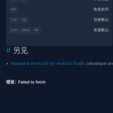
恢复程序
F9
切换断点
Ctrl
F8
查看断点
Ctrl
Shift
F8
另见
Keyboard shortcuts for Android Studio
(developer.a