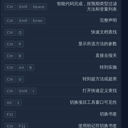
智能代码完成，按预期类型过滤
Ctrl
Shift
Space
方法和变量列表
完整声明
Ctrl
Shift
Enter
快速文档查找
Ctrl
Q
显示所选方法的参数
Ctrl
P
直接去报关
Ctrl
B
转到实施
Ctrl
Alt
B
转到超方法或超类
Ctrl
U
打开快速定义查找
Ctrl
Shift
I
切换项目工具窗口可见性
Alt
1
切换书签
F11
使用助记符切换书签
Ctrl
F11