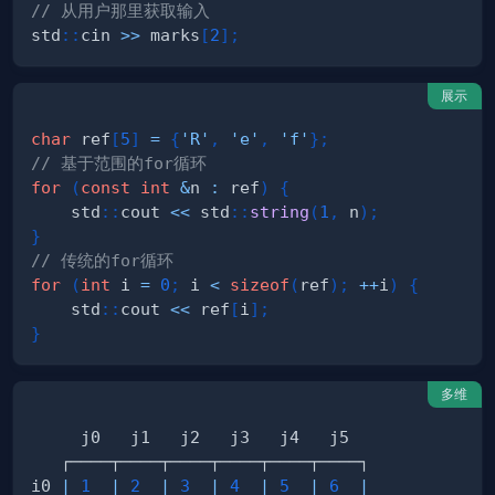
// 从用户那里获取输入
std
::
cin 
>>
 marks
[
2
]
;
展示
char
 ref
[
5
]
=
{
'R'
,
'e'
,
'f'
}
;
// 基于范围的for循环
for
(
const
int
&
n 
:
 ref
)
{
    std
::
cout 
<<
 std
::
string
(
1
,
 n
)
;
}
// 传统的for循环
for
(
int
 i 
=
0
;
 i 
<
sizeof
(
ref
)
;
++
i
)
{
    std
::
cout 
<<
 ref
[
i
]
;
}
多维
i0 
|
1
|
2
|
3
|
4
|
5
|
6
|