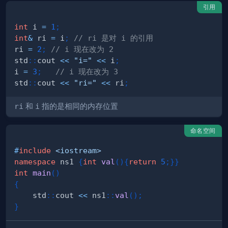
引用
int
 i 
=
1
;
int
&
 ri 
=
 i
;
// ri 是对 i 的引用
ri 
=
2
;
// i 现在改为 2
std
::
cout 
<<
"i="
<<
 i
;
i 
=
3
;
// i 现在改为 3
std
::
cout 
<<
"ri="
<<
 ri
;
ri
和
i
指的是相同的内存位置
命名空间
#
include
<iostream>
namespace
 ns1 
{
int
val
(
)
{
return
5
;
}
}
int
main
(
)
{
    std
::
cout 
<<
 ns1
::
val
(
)
;
}