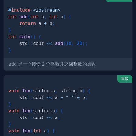
#
include
<iostream>
int
add
(
int
 a
,
int
 b
)
{
return
 a 
+
 b
;
}
int
main
(
)
{
    std
::
cout 
<<
add
(
10
,
20
)
;
}
add
是一个接受 2 个整数并返回整数的函数
重载
void
fun
(
string a
,
 string b
)
{
    std
::
cout 
<<
 a 
+
" "
+
 b
;
}
void
fun
(
string a
)
{
    std
::
cout 
<<
 a
;
}
void
fun
(
int
 a
)
{