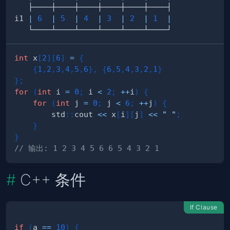
i1 
|
6
|
5
|
4
|
3
|
2
|
1
|
int
 x
[
2
]
[
6
]
=
{
{
1
,
2
,
3
,
4
,
5
,
6
}
,
{
6
,
5
,
4
,
3
,
2
,
1
}
}
;
for
(
int
 i 
=
0
;
 i 
<
2
;
++
i
)
{
for
(
int
 j 
=
0
;
 j 
<
6
;
++
j
)
{
        std
::
cout 
<<
 x
[
i
]
[
j
]
<<
" "
;
}
}
// 输出: 1 2 3 4 5 6 6 5 4 3 2 1
C++ 条件
If Clause
if
(
a 
==
10
)
{