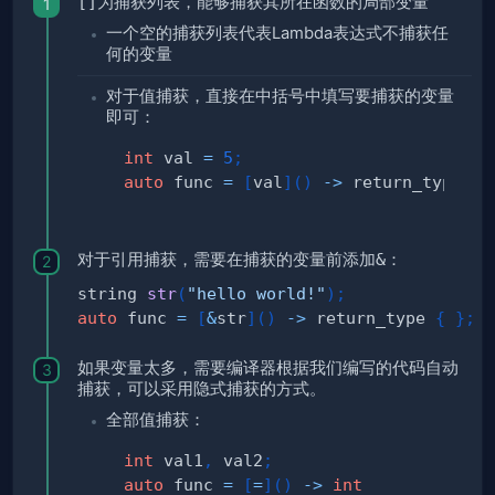
[]
为捕获列表，能够捕获其所在函数的局部变量
一个空的捕获列表代表Lambda表达式不捕获任
何的变量
对于值捕获，直接在中括号中填写要捕获的变量
即可：
int
 val 
=
5
;
auto
 func 
=
[
val
]
(
)
->
 return_type 
{
对于引用捕获，需要在捕获的变量前添加
&
：
string 
str
(
"hello world!"
)
;
auto
 func 
=
[
&
str
]
(
)
->
 return_type 
{
}
;
如果变量太多，需要编译器根据我们编写的代码自动
捕获，可以采用隐式捕获的方式。
全部值捕获：
int
 val1
,
 val2
;
auto
 func 
=
[
=
]
(
)
->
int