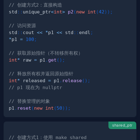
// 创建方式2：直接构造
std
::
unique_ptr
<
int
>
p2
(
new
int
(
42
)
)
;
// 访问资源
std
::
cout 
<<
*
p1 
<<
 std
::
endl
;
*
p1 
=
100
;
// 获取原始指针（不转移所有权）
int
*
 raw 
=
 p1
.
get
(
)
;
// 释放所有权并返回原始指针
int
*
 released 
=
 p1
.
release
(
)
;
// p1 现在为 nullptr
// 替换管理的对象
p1
.
reset
(
new
int
(
50
)
)
;
shared_ptr
// 创建方式1：使用 make_shared