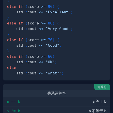
}
else
if
(
score 
>=
90
)
{
    std
::
cout 
<<
"Excellent"
;
}
else
if
(
score 
>=
80
)
{
    std
::
cout 
<<
"Very Good"
;
}
else
if
(
score 
>=
70
)
{
    std
::
cout 
<<
"Good"
;
}
else
if
(
score 
>=
60
)
    std
::
cout 
<<
"OK"
;
else
    std
::
cout 
<<
"What?"
;
运算符
关系运算符
a == b
a 等于 b
a != b
a 不等于 b