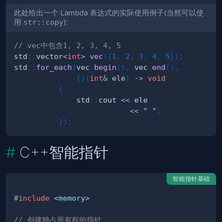
此处给出一个 Lambda 表达式的实际使用例子(当然可以使
用
str::copy
):
// vec中包含1, 2, 3, 4, 5
std
::
vector
<
int
>
vec
(
{
1
,
2
,
3
,
4
,
5
}
)
;
std
::
for_each
(
vec
.
begin
(
)
,
 vec
.
end
(
)
,
[
]
(
int
&
 ele
)
->
void
{
              std
::
cout 
<<
<<
" "
;
}
)
;
C++智能指针
智能指针基础
#
include
<memory>
// 创建独占所有权的指针