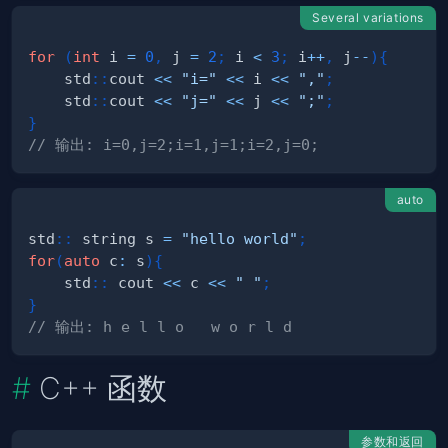
Several variations
for
(
int
 i 
=
0
,
 j 
=
2
;
 i 
<
3
;
 i
++
,
 j
--
)
{
    std
::
cout 
<<
"i="
<<
 i 
<<
","
;
    std
::
cout 
<<
"j="
<<
 j 
<<
";"
;
}
// 输出: i=0,j=2;i=1,j=1;i=2,j=0;
auto
std
::
 string s 
=
"hello world"
;
for
(
auto
 c
:
 s
)
{
    std
::
 cout 
<<
 c 
<<
" "
;
}
// 输出: h e l l o   w o r l d
C++ 函数
参数和返回