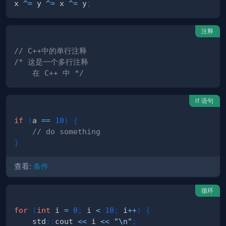
x 
^=
 y 
^=
 x 
^=
 y
;
注释
// C++中的单行注释
    在 C++ 中 */
If 语句
if
(
a 
==
10
)
{
// do something
}
查看:
条件
循环
for
(
int
 i 
=
0
;
 i 
<
10
;
 i
++
)
{
    std
::
cout 
<<
 i 
<<
"\n"
;