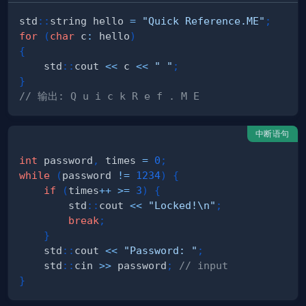
std
::
string hello 
=
"Quick Reference.ME"
;
for
(
char
 c
:
 hello
)
{
    std
::
cout 
<<
 c 
<<
" "
;
}
// 输出: Q u i c k R e f . M E
中断语句
int
 password
,
 times 
=
0
;
while
(
password 
!=
1234
)
{
if
(
times
++
>=
3
)
{
        std
::
cout 
<<
"Locked!\n"
;
break
;
}
    std
::
cout 
<<
"Password: "
;
    std
::
cin 
>>
 password
;
// input
}