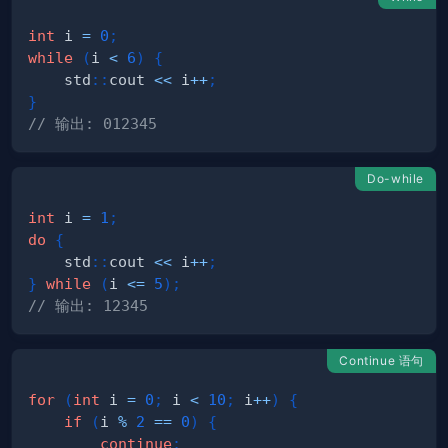
int
 i 
=
0
;
while
(
i 
<
6
)
{
    std
::
cout 
<<
 i
++
;
}
// 输出: 012345
Do-while
int
 i 
=
1
;
do
{
    std
::
cout 
<<
 i
++
;
}
while
(
i 
<=
5
)
;
// 输出: 12345
Continue 语句
for
(
int
 i 
=
0
;
 i 
<
10
;
 i
++
)
{
if
(
i 
%
2
==
0
)
{
continue
;