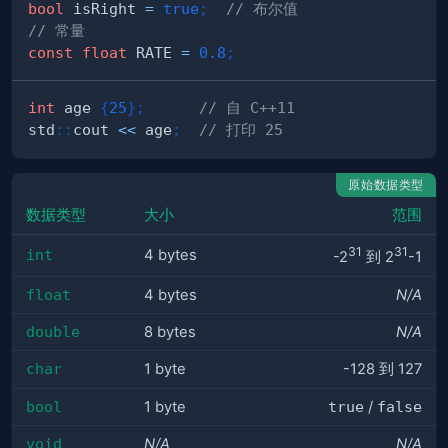
bool
 isRight 
=
true
;
// 布尔值
// 常量
const
float
 RATE 
=
0.8
;
int
 age 
{
25
}
;
// 自 C++11
std
::
cout 
<<
 age
;
// 打印 25
原始数据类型
数据类型
大小
范围
31
31
int
4 bytes
-2
到 2
-1
float
4 bytes
N/A
double
8 bytes
N/A
char
1 byte
-128 到 127
bool
1 byte
true
/
false
void
N/A
N/A