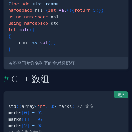
#
include
<iostream>
namespace
 ns1 
{
int
val
(
)
{
return
5
;
}
}
using
namespace
 ns1
;
using
namespace
 std
;
int
main
(
)
{
    cout 
<<
val
(
)
;
}
名称空间允许名称下的全局标识符
C++ 数组
定义
std
::
array
<
int
,
3
>
 marks
;
// 定义
marks
[
0
]
=
92
;
marks
[
1
]
=
97
;
marks
[
2
]
=
98
;