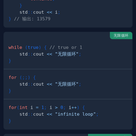
}
    std
::
cout 
<<
 i
;
}
// 输出: 13579
无限循环
while
(
true
)
{
// true or 1
    std
::
cout 
<<
"无限循环"
;
}
for
(
;
;
)
{
    std
::
cout 
<<
"无限循环"
;
}
for
(
int
 i 
=
1
;
 i 
>
0
;
 i
++
)
{
    std
::
cout 
<<
"infinite loop"
;
}