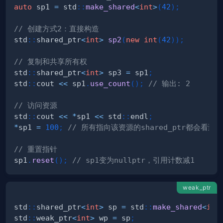
auto
 sp1 
=
 std
::
make_shared
<
int
>
(
42
)
;
// 创建方式2：直接构造
std
::
shared_ptr
<
int
>
sp2
(
new
int
(
42
)
)
;
// 复制和共享所有权
std
::
shared_ptr
<
int
>
 sp3 
=
 sp1
;
std
::
cout 
<<
 sp1
.
use_count
(
)
;
// 输出: 2
// 访问资源
std
::
cout 
<<
*
sp1 
<<
 std
::
endl
;
*
sp1 
=
100
;
// 所有指向该资源的shared_ptr都会看到
// 重置指针
sp1
.
reset
(
)
;
// sp1变为nullptr，引用计数减1
weak_ptr
std
::
shared_ptr
<
int
>
 sp 
=
 std
::
make_shared
<
int
std
::
weak_ptr
<
int
>
 wp 
=
 sp
;