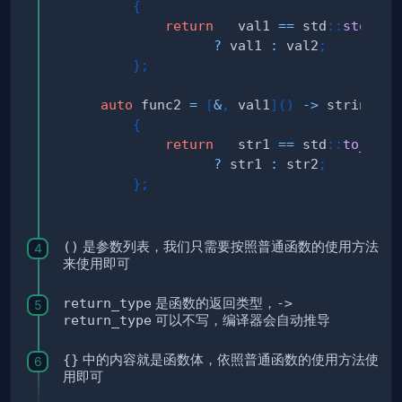
{
return
   val1 
==
 std
::
stoi
(
st
?
 val1 
:
 val2
;
}
;
auto
 func2 
=
[
&
,
 val1
]
(
)
->
{
return
   str1 
==
 std
::
to_stri
?
 str1 
:
 str2
;
}
;
()
是参数列表，我们只需要按照普通函数的使用方法
来使用即可
return_type
是函数的返回类型，
->
return_type
可以不写，编译器会自动推导
{}
中的内容就是函数体，依照普通函数的使用方法使
用即可