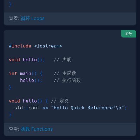
}
查看:
循环 Loops
函数
#
include
<iostream>
void
hello
(
)
;
// 声明
int
main
(
)
{
// 主函数
hello
(
)
;
// 执行函数
}
void
hello
(
)
{
// 定义
  std
::
cout 
<<
"Hello Quick Reference!\n"
;
}
查看:
函数 Functions