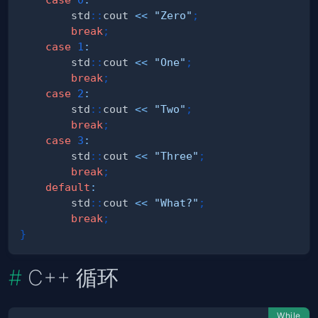
        std
::
cout 
<<
"Zero"
;
break
;
case
1
:
        std
::
cout 
<<
"One"
;
break
;
case
2
:
        std
::
cout 
<<
"Two"
;
break
;
case
3
:
        std
::
cout 
<<
"Three"
;
break
;
default
:
        std
::
cout 
<<
"What?"
;
break
;
}
C++ 循环
While