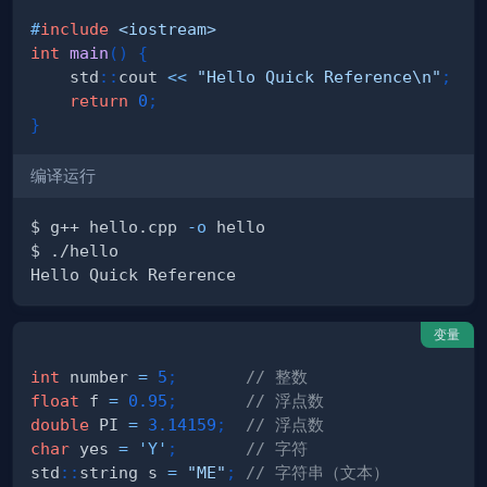
#
include
<iostream>
int
main
(
)
{
    std
::
cout 
<<
"Hello Quick Reference\n"
;
return
0
;
}
编译运行
$ g++ hello.cpp 
-o
变量
int
 number 
=
5
;
// 整数
float
 f 
=
0.95
;
// 浮点数
double
 PI 
=
3.14159
;
// 浮点数
char
 yes 
=
'Y'
;
// 字符
std
::
string s 
=
"ME"
;
// 字符串（文本）