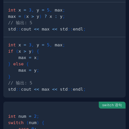
int
 x 
=
3
,
 y 
=
5
,
 max
;
max 
=
(
x 
>
 y
)
?
 x 
:
 y
;
// 输出: 5
std
::
cout 
<<
 max 
<<
 std
::
endl
;
int
 x 
=
3
,
 y 
=
5
,
 max
;
if
(
x 
>
 y
)
{
    max 
=
 x
;
}
else
{
    max 
=
 y
;
}
// 输出: 5
std
::
cout 
<<
 max 
<<
 std
::
endl
;
switch 语句
int
 num 
=
2
;
switch
(
num
)
{
case
0
: