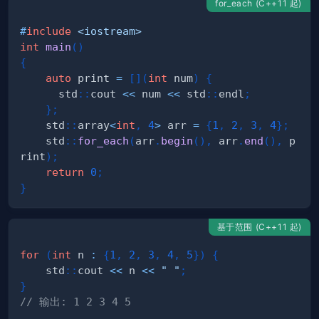
for_each (C++11 起)
#
include
<iostream>
int
main
(
)
{
auto
 print 
=
[
]
(
int
 num
)
{
      std
::
cout 
<<
 num 
<<
 std
::
endl
;
}
;
    std
::
array
<
int
,
4
>
 arr 
=
{
1
,
2
,
3
,
4
}
;
    std
::
for_each
(
arr
.
begin
(
)
,
 arr
.
end
(
)
,
 p
rint
)
;
return
0
;
}
基于范围 (C++11 起)
for
(
int
 n 
:
{
1
,
2
,
3
,
4
,
5
}
)
{
    std
::
cout 
<<
 n 
<<
" "
;
}
// 输出: 1 2 3 4 5