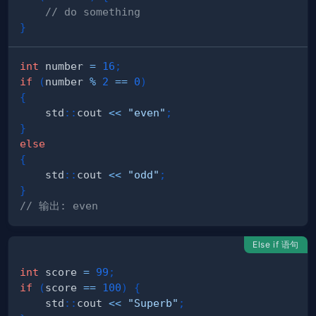
// do something
}
int
 number 
=
16
;
if
(
number 
%
2
==
0
)
{
    std
::
cout 
<<
"even"
;
}
else
{
    std
::
cout 
<<
"odd"
;
}
// 输出: even
Else if 语句
int
 score 
=
99
;
if
(
score 
==
100
)
{
    std
::
cout 
<<
"Superb"
;