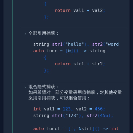
{
return
 val1 
+
 val2
;
}
;
全部引用捕获：
string 
str1
(
"hello"
)
,
str2
(
"word!"
)
;
auto
 func 
=
[
&
]
(
)
->
{
return
 str1 
+
 str2
;
}
;
混合隐式捕获：
如果希望对一部分变量采用值捕获，对其他变量
采用引用捕获，可以混合使用：
int
 val1 
=
123
,
 val2 
=
456
;
string 
str1
(
"123"
)
,
str2
(
456
)
;
auto
 func1 
=
[
=
,
&
str1
]
(
)
->
int