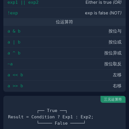
exp1 || exp2
Either is true
(OR)
!exp
exp
is false
(NOT)
位运算符
a & b
按位与
a | b
按位或
a ^ b
按位异或
~a
按位取反
a << b
左移
a >> b
右移
三元运算符