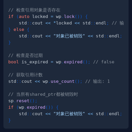
// 检查引用对象是否存在
if
(
auto
 locked 
=
 wp
.
lock
(
)
)
{
    std
::
cout 
<<
*
locked 
<<
 std
::
endl
;
// 输出:
}
else
{
    std
::
cout 
<<
"对象已被销毁"
<<
 std
::
endl
;
}
// 检查是否过期
bool
 is_expired 
=
 wp
.
expired
(
)
;
// false
// 获取引用计数
std
::
cout 
<<
 wp
.
use_count
(
)
;
// 输出: 1
// 当所有shared_ptr都被销毁时
sp
.
reset
(
)
;
if
(
wp
.
expired
(
)
)
{
    std
::
cout 
<<
"对象已被销毁"
<<
 std
::
endl
;
}