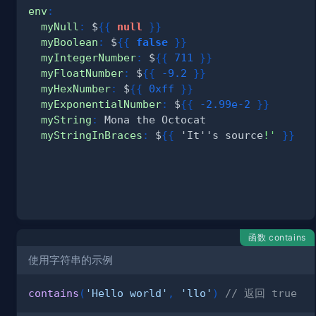
env
:
myNull
:
 $
{
{
null
}
}
myBoolean
:
 $
{
{
false
}
}
myIntegerNumber
:
 $
{
{
711
}
}
myFloatNumber
:
 $
{
{
-9.2
}
}
myHexNumber
:
 $
{
{
0xff
}
}
myExponentialNumber
:
 $
{
{
-2.99e-2
}
}
myString
:
myStringInBraces
:
 $
{
{
 'It''s source
!'
}
}
函数 contains
使用字符串的示例
contains
(
'Hello world'
,
'llo'
)
// 返回 true