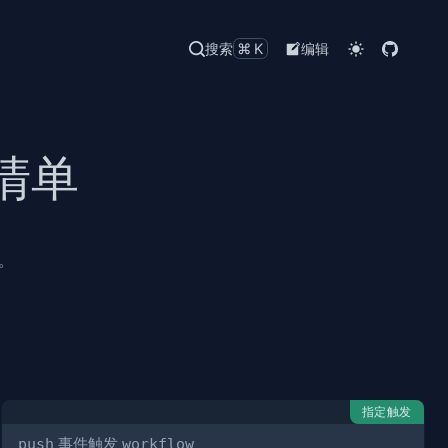
搜索
⌘K
编辑
忘清单
。
指定触发
push
事件触发
workflow