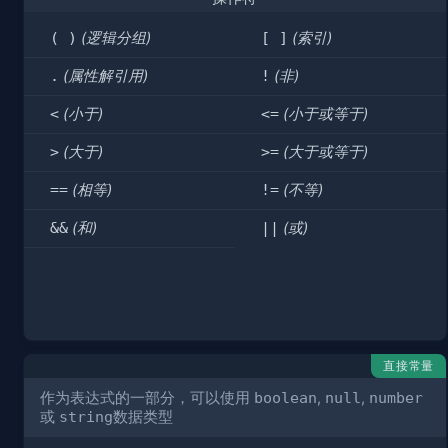
( )
(逻辑分组)
[ ]
(索引)
.
(属性解引用)
!
(非)
<
(小于)
<=
(小于或等于)
>
(大于)
>=
(大于或等于)
==
(相等)
!=
(不等)
&&
(和)
||
(或)
直接常量
作为表达式的一部分，可以使用
boolean
,
null
,
number
或
string
数据类型