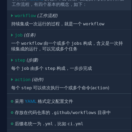
工作流程，有四个基本的概念，如下：
workflow
(工作流程)
持续集成一次运行的过程，就是一个
workflow
job
(任务)
一个
workflow
由一个或多个
jobs
构成，含义是一次持
续集成的运行，可以完成多个任务
step
(步骤)
每个
job
由多个
step
构成，一步步完成
action
(动作)
每个
step
可以依次执行一个或多个命令(
action
)
采用
YAML
格式定义配置文件
存放在代码仓库的
.github/workflows
目录中
后缀名统一为
.yml
，比如
ci.yml