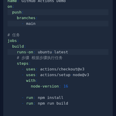
name
:
on
:
push
:
branches
:
-
# 任务
jobs
:
build
:
runs-on
:
 ubuntu
-
# 步骤 根据步骤执行任务
steps
:
-
uses
:
-
uses
:
 actions/setup
-
with
:
node-version
:
16
-
run
:
-
run
: