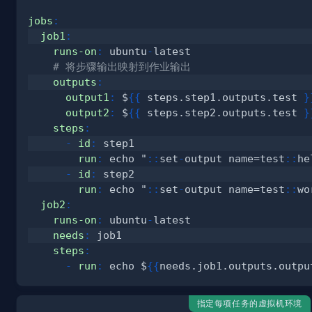
jobs
:
job1
:
runs-on
:
 ubuntu
-
# 将步骤输出映射到作业输出
outputs
:
output1
:
 $
{
{
 steps.step1.outputs.test 
}
output2
:
 $
{
{
 steps.step2.outputs.test 
}
steps
:
-
id
:
run
:
 echo "
:
:
set
-
output name=test
:
:
-
id
:
run
:
 echo "
:
:
set
-
output name=test
:
:
job2
:
runs-on
:
 ubuntu
-
needs
:
steps
:
-
run
:
 echo $
{
{
needs.job1.outputs.outpu
指定每项任务的虚拟机环境