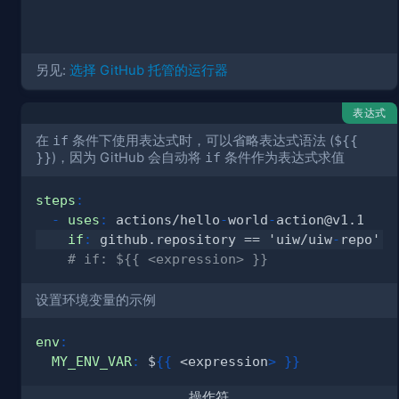
另见:
选择 GitHub 托管的运行器
表达式
在
if
条件下使用表达式时，可以省略表达式语法 (
${{
}}
)，因为 GitHub 会自动将
if
条件作为表达式求值
steps
:
-
uses
:
 actions/hello
-
world
-
if
:
 github.repository == 'uiw/uiw
-
# if: ${{ <expression> }}
设置环境变量的示例
env
:
MY_ENV_VAR
:
 $
{
{
 <expression
>
}
}
操作符