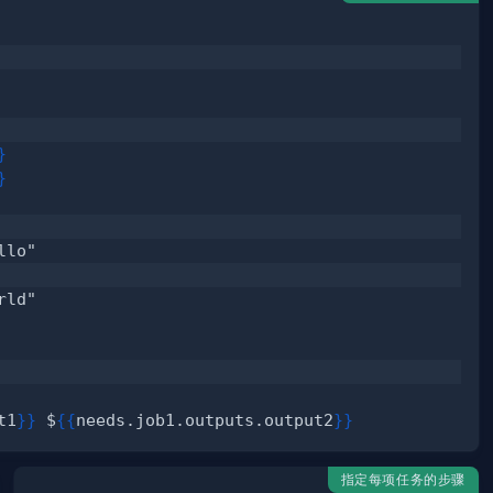
}
}
t1
}
}
 $
{
{
needs.job1.outputs.output2
}
}
指定每项任务的步骤