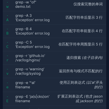
-
grep -w "of"
仅搜索完整的单词
w
demo.txt
-
grep -A 3
匹配字符串后显示 3 行
A
'Exception' error.log
-
grep -B 4
在匹配字符串前显示 4 行
B
'Exception' error.log
-
grep -C 5
在匹配字符串周围显示 5 行
C
'Exception' error.log
-
grep -r 'github.io'
递归搜索
(在子目录内)
r
/var/log/nginx/
-
grep -v 'warning'
返回所有与模式不匹配的行
v
/var/log/syslog
使用正则表达式
(以'al'开头
-
grep -e '^al'
e
filename
的行)
扩展正则表达式
(包含 jason
-
grep -E 'ja(s|cks)on'
E
filename
或 jackson 的行)