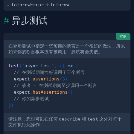
toThrowError
→
toThrow
异步测试
实例
在异步测试中指定一些预期的断言是一个很好的做法，所以
如果你的断言根本没有被调用，测试将会失败。
test
(
'async test'
,
(
)
=>
{
// 在测试期间恰好调用了三个断言
  expect
.
assertions
(
3
)
// 或者 - 在测试期间至少调用一个断言
  expect
.
hasAssertions
(
)
// 你的异步测试
}
)
请注意，您也可以在任何
describe
和
test
之外对每个
文件执行此操作：