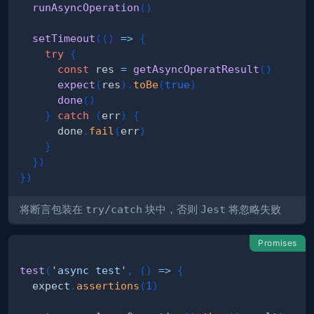
runAsyncOperation
(
)
setTimeout
(
(
)
=>
{
try
{
const
 res 
=
getAsyncOperatResult
(
)
expect
(
res
)
.
toBe
(
true
)
done
(
)
}
catch
(
err
)
{
      done
.
fail
(
err
)
}
}
)
}
)
将断言包装在
try/catch
块中，否则
Jest
将忽略失败
Promises
test
(
'async test'
,
(
)
=>
{
  expect
.
assertions
(
1
)