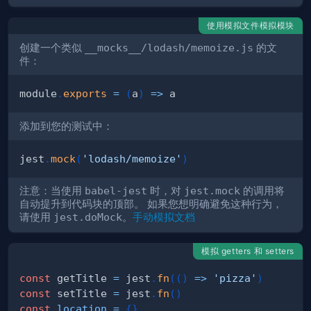
使用模拟文件模拟模块
创建一个类似
__mocks__/lodash/memoize.js
的文
件：
module
.
exports
=
(
a
)
=>
添加到您的测试中：
jest
.
mock
(
'lodash/memoize'
)
注意：当使用
babel-jest
时，对
jest.mock
的调用将
自动提升到代码块的顶部。 如果您想明确避免这种行为，
请使用
jest.doMock
。
手动模拟文档
模拟 getters 和 setters
const
 getTitle 
=
 jest
.
fn
(
(
)
=>
'pizza'
)
const
 setTitle 
=
 jest
.
fn
(
)
const
location
=
{
}