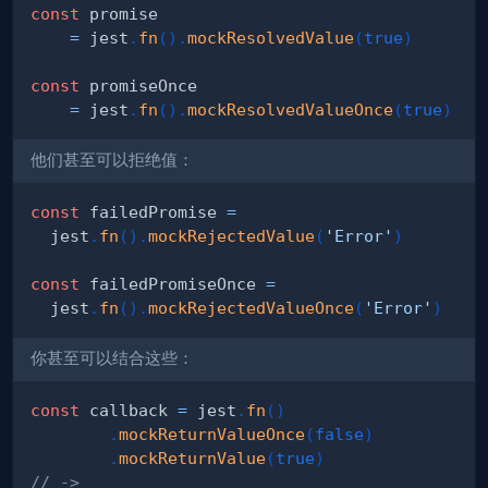
const
=
 jest
.
fn
(
)
.
mockResolvedValue
(
true
)
const
=
 jest
.
fn
(
)
.
mockResolvedValueOnce
(
true
)
他们甚至可以拒绝值：
const
 failedPromise 
=
  jest
.
fn
(
)
.
mockRejectedValue
(
'Error'
)
const
 failedPromiseOnce 
=
  jest
.
fn
(
)
.
mockRejectedValueOnce
(
'Error'
)
你甚至可以结合这些：
const
 callback 
=
 jest
.
fn
(
)
.
mockReturnValueOnce
(
false
)
.
mockReturnValue
(
true
)
// ->