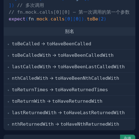
]
)
// 多次调用
// fn.mock.calls[0][0] — 第一次调用的第一个参数
expect
(
fn
.
mock
.
calls
[
0
]
[
0
]
)
.
toBe
(
2
)
别名
toBeCalled
→
toHaveBeenCalled
toBeCalledWith
→
toHaveBeenCalledWith
lastCalledWith
→
toHaveBeenLastCalledWith
nthCalledWith
→
toHaveBeenNthCalledWith
toReturnTimes
→
toHaveReturnedTimes
toReturnWith
→
toHaveReturnedWith
lastReturnedWith
→
toHaveLastReturnedWith
nthReturnedWith
→
toHaveNthReturnedWith
杂项