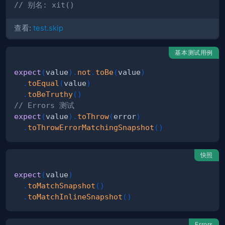
// 别名: xit()
查看:
test.skip
基本测试用例
expect
(
value
)
.
not
.
toBe
(
value
)
.
toEqual
(
value
)
.
toBeTruthy
(
)
// Errors 测试
expect
(
value
)
.
toThrow
(
error
)
.
toThrowErrorMatchingSnapshot
(
)
快照
expect
(
value
)
.
toMatchSnapshot
(
)
.
toMatchInlineSnapshot
(
)
Errors