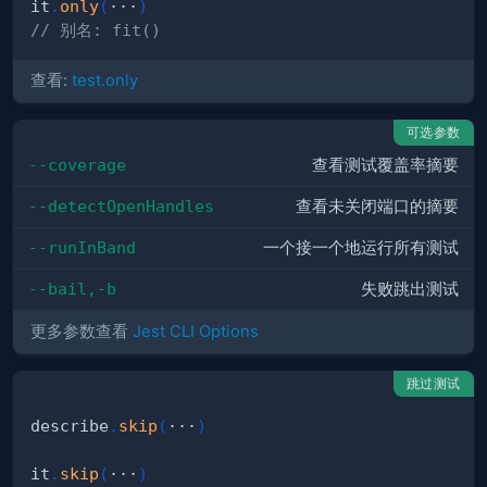
it
.
only
(
···
)
// 别名: fit()
查看:
test.only
可选参数
--coverage
查看测试覆盖率摘要
--detectOpenHandles
查看未关闭端口的摘要
--runInBand
一个接一个地运行所有测试
--bail,-b
失败跳出测试
更多参数查看
Jest CLI Options
跳过测试
describe
.
skip
(
···
)
it
.
skip
(
···
)