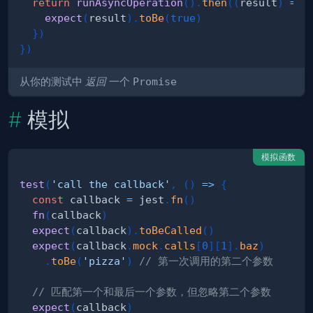
return
runAsyncOperation
(
)
.
then
(
(
result
)
=>
expect
(
result
)
.
toBe
(
true
)
}
)
}
)
从你的测试中
返回
一个
Promise
模拟
模拟函数
test
(
'call the callback'
,
(
)
=>
{
const
 callback 
=
 jest
.
fn
(
)
fn
(
callback
)
expect
(
callback
)
.
toBeCalled
(
)
expect
(
callback
.
mock
.
calls
[
0
]
[
1
]
.
baz
)
.
toBe
(
'pizza'
)
// 第一次调用的第二个参数
// 匹配第一个和最后一个参数，但忽略第二个参数
expect
(
callback
)