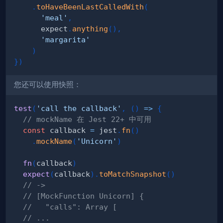
.
toHaveBeenLastCalledWith
(
'meal'
,
      expect
.
anything
(
)
,
'margarita'
)
}
)
您还可以使用快照：
test
(
'call the callback'
,
(
)
=>
{
// mockName 在 Jest 22+ 中可用
const
 callback 
=
 jest
.
fn
(
)
.
mockName
(
'Unicorn'
)
fn
(
callback
)
expect
(
callback
)
.
toMatchSnapshot
(
)
// ->
// [MockFunction Unicorn] {
//   "calls": Array [
// ...