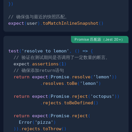
}
)
// 确保值与最近的快照匹配。
expect
(
user
)
.
toMatchInlineSnapshot
(
)
Promise 匹配器（Jest 20+）
test
(
'resolve to lemon'
,
(
)
=>
{
// 验证在测试期间是否调用了一定数量的断言。
  expect
.
assertions
(
1
)
// 确保添加return语句
return
expect
(
Promise
.
resolve
(
'lemon'
)
)
.
resolves
.
toBe
(
'lemon'
)
return
expect
(
Promise
.
reject
(
'octopus'
)
)
.
rejects
.
toBeDefined
(
)
return
expect
(
Promise
.
reject
(
Error
(
'pizza'
)
)
)
.
rejects
.
toThrow
(
)