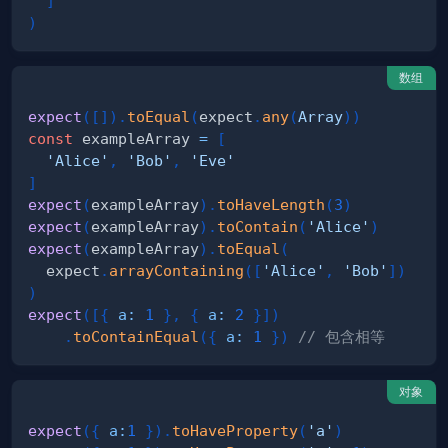
]
)
数组
expect
(
[
]
)
.
toEqual
(
expect
.
any
(
Array
)
)
const
 exampleArray 
=
[
'Alice'
,
'Bob'
,
'Eve'
]
expect
(
exampleArray
)
.
toHaveLength
(
3
)
expect
(
exampleArray
)
.
toContain
(
'Alice'
)
expect
(
exampleArray
)
.
toEqual
(
  expect
.
arrayContaining
(
[
'Alice'
,
'Bob'
]
)
)
expect
(
[
{
a
:
1
}
,
{
a
:
2
}
]
)
.
toContainEqual
(
{
a
:
1
}
)
// 包含相等
对象
expect
(
{
a
:
1
}
)
.
toHaveProperty
(
'a'
)