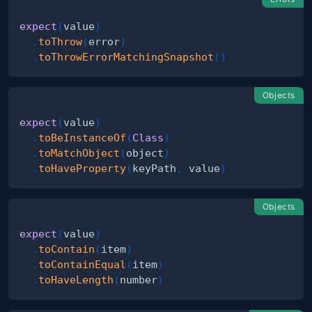
expect
(
value
)
.
toThrow
(
error
)
.
toThrowErrorMatchingSnapshot
(
)
Objects
expect
(
value
)
.
toBeInstanceOf
(
Class
)
.
toMatchObject
(
object
)
.
toHaveProperty
(
keyPath
,
 value
)
Objects
expect
(
value
)
.
toContain
(
item
)
.
toContainEqual
(
item
)
.
toHaveLength
(
number
)