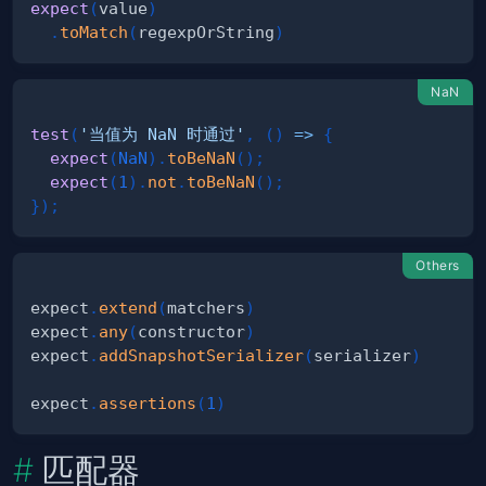
expect
(
value
)
.
toMatch
(
regexpOrString
)
NaN
test
(
'当值为 NaN 时通过'
,
(
)
=>
{
expect
(
NaN
)
.
toBeNaN
(
)
;
expect
(
1
)
.
not
.
toBeNaN
(
)
;
}
)
;
Others
expect
.
extend
(
matchers
)
expect
.
any
(
constructor
)
expect
.
addSnapshotSerializer
(
serializer
)
expect
.
assertions
(
1
)
匹配器