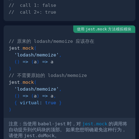
//  call 1: false
//  call 2+: true
使用
方法模拟模块
jest.mock
// 原来的 lodash/memoize 应该存在
jest
.
mock
(
'lodash/memoize'
,
(
)
=>
(
a
)
=>
)
// 不需要原始的 lodash/memoize
jest
.
mock
(
'lodash/memoize'
,
(
)
=>
(
a
)
=>
 a
,
{
virtual
:
true
}
)
注意：当使用
babel-jest
时，对
jest.mock
的调用将
自动提升到代码块的顶部。 如果您想明确避免这种行为，
请使用
jest.doMock
。