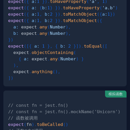
expect
(
{
a
:
1
}
)
.
toHaveProperty
(
'a'
,
1
)
expect
(
{
a
:
{
b
:
1
}
}
)
.
toHaveProperty
(
'a.b'
)
expect
(
{
a
:
1
,
b
:
2
}
)
.
toMatchObject
(
{
a
:
1
}
)
expect
(
{
a
:
1
,
b
:
2
}
)
.
toMatchObject
(
{
a
:
 expect
.
any
(
Number
)
,
b
:
 expect
.
any
(
Number
)
,
}
)
expect
(
[
{
a
:
1
}
,
{
b
:
2
}
]
)
.
toEqual
(
[
  expect
.
objectContaining
(
{
a
:
 expect
.
any
(
Number
)
}
)
,
  expect
.
anything
(
)
,
]
)
模拟函数
// const fn = jest.fn()
// const fn = jest.fn().mockName('Unicorn') -
// 函数被调用
expect
(
fn
)
.
toBeCalled
(
)