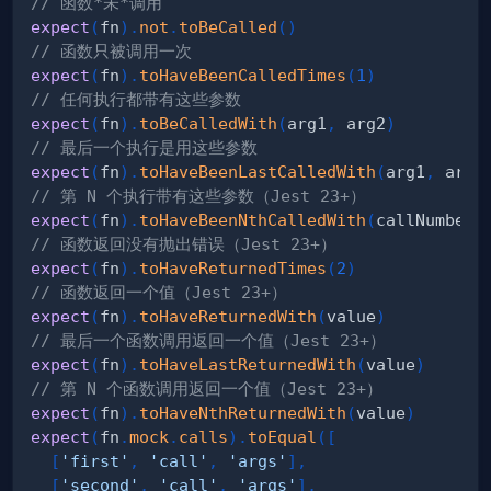
// 函数*未*调用
expect
(
fn
)
.
not
.
toBeCalled
(
)
// 函数只被调用一次
expect
(
fn
)
.
toHaveBeenCalledTimes
(
1
)
// 任何执行都带有这些参数
expect
(
fn
)
.
toBeCalledWith
(
arg1
,
 arg2
)
// 最后一个执行是用这些参数
expect
(
fn
)
.
toHaveBeenLastCalledWith
(
arg1
,
 arg2
// 第 N 个执行带有这些参数（Jest 23+）
expect
(
fn
)
.
toHaveBeenNthCalledWith
(
callNumber
,
// 函数返回没有抛出错误（Jest 23+）
expect
(
fn
)
.
toHaveReturnedTimes
(
2
)
// 函数返回一个值（Jest 23+）
expect
(
fn
)
.
toHaveReturnedWith
(
value
)
// 最后一个函数调用返回一个值（Jest 23+）
expect
(
fn
)
.
toHaveLastReturnedWith
(
value
)
// 第 N 个函数调用返回一个值（Jest 23+）
expect
(
fn
)
.
toHaveNthReturnedWith
(
value
)
expect
(
fn
.
mock
.
calls
)
.
toEqual
(
[
[
'first'
,
'call'
,
'args'
]
,
[
'second'
,
'call'
,
'args'
]
,