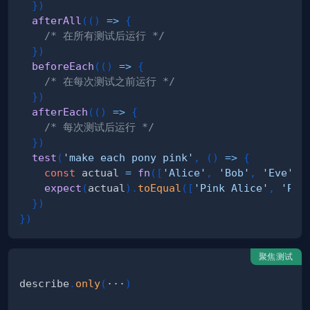
}
)
afterAll
(
(
)
=>
{
/* 在所有测试后运行 */
}
)
beforeEach
(
(
)
=>
{
/* 在每次测试之前运行 */
}
)
afterEach
(
(
)
=>
{
/* 每次测试后运行 */
}
)
test
(
'make each pony pink'
,
(
)
=>
{
const
 actual 
=
fn
(
[
'Alice'
,
'Bob'
,
'Eve'
]
)
expect
(
actual
)
.
toEqual
(
[
'Pink Alice'
,
'Pin
}
)
}
)
聚焦测试
describe
.
only
(
···
)