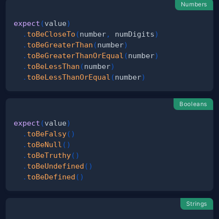
Numbers
expect
(
value
)
.
toBeCloseTo
(
number
,
 numDigits
)
.
toBeGreaterThan
(
number
)
.
toBeGreaterThanOrEqual
(
number
)
.
toBeLessThan
(
number
)
.
toBeLessThanOrEqual
(
number
)
Booleans
expect
(
value
)
.
toBeFalsy
(
)
.
toBeNull
(
)
.
toBeTruthy
(
)
.
toBeUndefined
(
)
.
toBeDefined
(
)
Strings