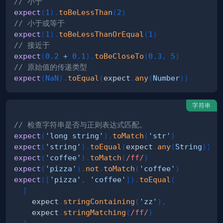
// 小于
expect
(
1
)
.
toBeLessThan
(
2
)
// 小于或等于
expect
(
1
)
.
toBeLessThanOrEqual
(
1
)
// 接近于
expect
(
0.2
+
0.1
)
.
toBeCloseTo
(
0.3
,
5
)
// 原始值的传递类型
expect
(
NaN
)
.
toEqual
(
expect
.
any
(
Number
)
)
字符串
// 检查字符串是否与正则表达式匹配。
expect
(
'long string'
)
.
toMatch
(
'str'
)
expect
(
'string'
)
.
toEqual
(
expect
.
any
(
String
)
)
expect
(
'coffee'
)
.
toMatch
(
/
ff
/
)
expect
(
'pizza'
)
.
not
.
toMatch
(
'coffee'
)
expect
(
[
'pizza'
,
'coffee'
]
)
.
toEqual
(
[
    expect
.
stringContaining
(
'zz'
)
,
    expect
.
stringMatching
(
/
ff
/
)