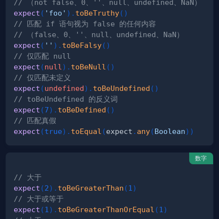
// （not false、0、''、null、undefined、NaN）
expect
(
'foo'
)
.
toBeTruthy
(
)
// 匹配 if 语句视为 false 的任何内容
// （false、0、''、null、undefined、NaN）
expect
(
''
)
.
toBeFalsy
(
)
// 仅匹配 null
expect
(
null
)
.
toBeNull
(
)
// 仅匹配未定义
expect
(
undefined
)
.
toBeUndefined
(
)
// toBeUndefined 的反义词
expect
(
7
)
.
toBeDefined
(
)
// 匹配真假
expect
(
true
)
.
toEqual
(
expect
.
any
(
Boolean
)
)
数字
// 大于
expect
(
2
)
.
toBeGreaterThan
(
1
)
// 大于或等于
expect
(
1
)
.
toBeGreaterThanOrEqual
(
1
)