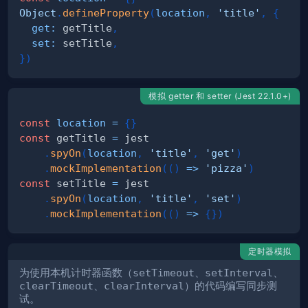
Object
.
defineProperty
(
location
,
'title'
,
{
get
:
 getTitle
,
set
:
 setTitle
,
}
)
模拟 getter 和 setter (Jest 22.1.0+)
const
location
=
{
}
const
 getTitle 
=
.
spyOn
(
location
,
'title'
,
'get'
)
.
mockImplementation
(
(
)
=>
'pizza'
)
const
 setTitle 
=
.
spyOn
(
location
,
'title'
,
'set'
)
.
mockImplementation
(
(
)
=>
{
}
)
定时器模拟
为使用本机计时器函数（
setTimeout
、
setInterval
、
clearTimeout
、
clearInterval
）的代码编写同步测
试。