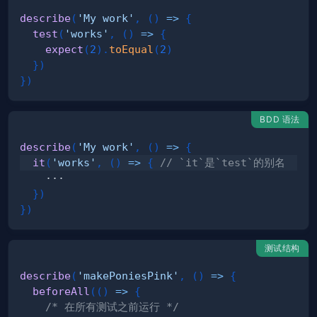
describe
(
'My work'
,
(
)
=>
{
test
(
'works'
,
(
)
=>
{
expect
(
2
)
.
toEqual
(
2
)
}
)
}
)
BDD 语法
describe
(
'My work'
,
(
)
=>
{
it
(
'works'
,
(
)
=>
{
// `it`是`test`的别名
}
)
}
)
测试结构
describe
(
'makePoniesPink'
,
(
)
=>
{
beforeAll
(
(
)
=>
{
/* 在所有测试之前运行 */