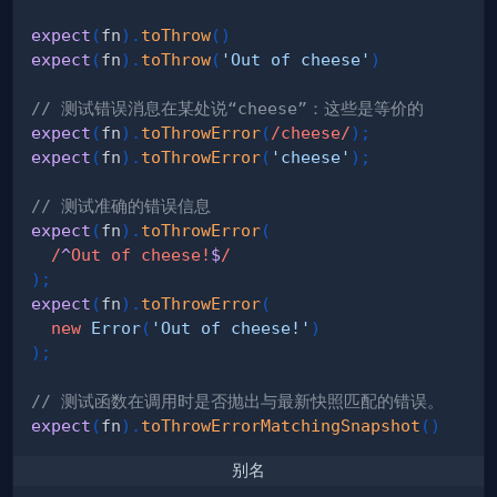
expect
(
fn
)
.
toThrow
(
)
expect
(
fn
)
.
toThrow
(
'Out of cheese'
)
// 测试错误消息在某处说“cheese”：这些是等价的
expect
(
fn
)
.
toThrowError
(
/
cheese
/
)
;
expect
(
fn
)
.
toThrowError
(
'cheese'
)
;
// 测试准确的错误信息
expect
(
fn
)
.
toThrowError
(
/
^
Out of cheese!
$
/
)
;
expect
(
fn
)
.
toThrowError
(
new
Error
(
'Out of cheese!'
)
)
;
// 测试函数在调用时是否抛出与最新快照匹配的错误。
expect
(
fn
)
.
toThrowErrorMatchingSnapshot
(
)
别名