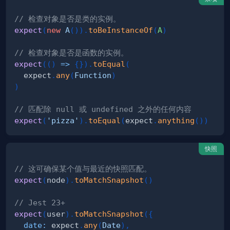
// 检查对象是否是类的实例。
expect
(
new
A
(
)
)
.
toBeInstanceOf
(
A
)
// 检查对象是否是函数的实例。
expect
(
(
)
=>
{
}
)
.
toEqual
(
  expect
.
any
(
Function
)
)
// 匹配除 null 或 undefined 之外的任何内容
expect
(
'pizza'
)
.
toEqual
(
expect
.
anything
(
)
)
快照
// 这可确保某个值与最近的快照匹配。
expect
(
node
)
.
toMatchSnapshot
(
)
// Jest 23+
expect
(
user
)
.
toMatchSnapshot
(
{
date
:
 expect
.
any
(
Date
)
,