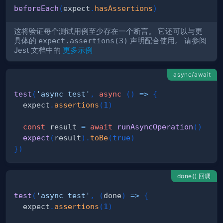
beforeEach
(
expect
.
hasAssertions
)
这将验证每个测试用例至少存在一个断言。 它还可以与更
具体的
expect.assertions(3)
声明配合使用。 请参阅
Jest 文档中的
更多示例
async/await
test
(
'async test'
,
async
(
)
=>
{
  expect
.
assertions
(
1
)
const
 result 
=
await
runAsyncOperation
(
)
expect
(
result
)
.
toBe
(
true
)
}
)
done() 回调
test
(
'async test'
,
(
done
)
=>
{
  expect
.
assertions
(
1
)