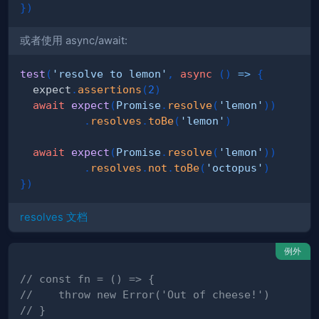
}
)
或者使用 async/await:
test
(
'resolve to lemon'
,
async
(
)
=>
{
  expect
.
assertions
(
2
)
await
expect
(
Promise
.
resolve
(
'lemon'
)
)
.
resolves
.
toBe
(
'lemon'
)
await
expect
(
Promise
.
resolve
(
'lemon'
)
)
.
resolves
.
not
.
toBe
(
'octopus'
)
}
)
resolves 文档
例外
// const fn = () => {
//    throw new Error('Out of cheese!')
// }