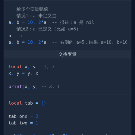
-- 给多个变量赋值
-- 情况1：a 未定义过
a
,
 b 
=
10
,
2
*
a  
-- 报错：a 是 nil
-- 情况2：a 已定义（比如 a=5）
a 
=
5
a
,
 b 
=
10
,
2
*
a  
-- 右侧的 a=5，结果 a=10, b=10
交换变量
local
 x
,
 y 
=
1
,
3
x
,
 y 
=
 y
,
print
(
x
,
 y
)
-- 3, 1
local
 tab 
=
{
}
tab
.
one 
=
2
tab
.
two 
=
1