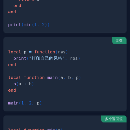
end
end
print
(
min
(
1
,
2
)
)
参数
local
 p 
=
function
(
res
)
print
(
"打印自己的风格"
,
 res
)
end
local
function
main
(
a
,
 b
,
 p
)
p
(
a 
+
 b
)
end
main
(
1
,
2
,
 p
)
多个返回值