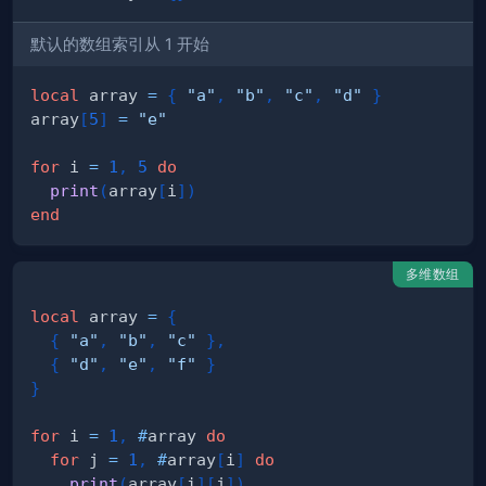
默认的数组索引从 1 开始
local
 array 
=
{
"a"
,
"b"
,
"c"
,
"d"
}
array
[
5
]
=
"e"
for
 i 
=
1
,
5
do
print
(
array
[
i
]
)
end
多维数组
local
 array 
=
{
{
"a"
,
"b"
,
"c"
}
,
{
"d"
,
"e"
,
"f"
}
}
for
 i 
=
1
,
#
array 
do
for
 j 
=
1
,
#
array
[
i
]
do
print
(
array
[
i
]
[
j
]
)