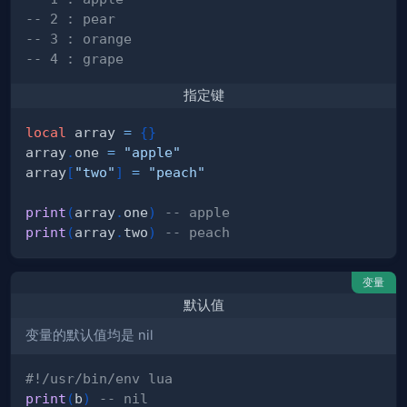
-- 2 : pear
-- 3 : orange
-- 4 : grape
指定键
local
 array 
=
{
}
array
.
one 
=
"apple"
array
[
"two"
]
=
"peach"
print
(
array
.
one
)
-- apple
print
(
array
.
two
)
-- peach
变量
默认值
变量的默认值均是 nil
#!/usr/bin/env lua
print
(
b
)
-- nil