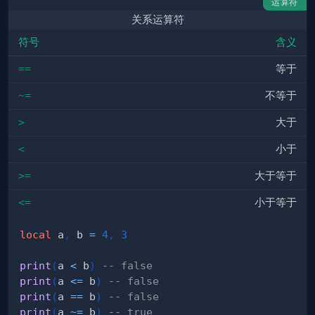
运算符
关系运算符
符号
含义
==
等于
~=
不等于
>
大于
<
小于
>=
大于等于
<=
小于等于
local
 a
,
 b 
=
4
,
3
print
(
a 
<
 b
)
-- false
print
(
a 
<=
 b
)
-- false
print
(
a 
==
 b
)
-- false
print
(
a 
~=
 b
)
-- true