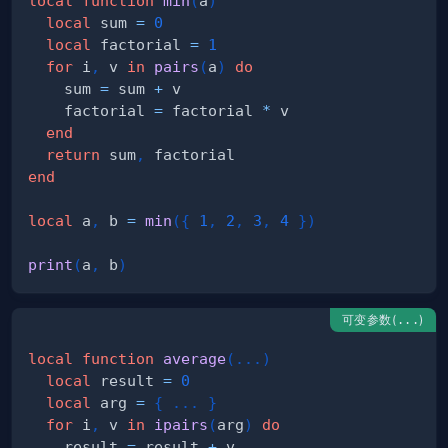
local
function
min
(
a
)
local
 sum 
=
0
local
 factorial 
=
1
for
 i
,
 v 
in
pairs
(
a
)
do
    sum 
=
 sum 
+
    factorial 
=
 factorial 
*
end
return
 sum
,
end
local
 a
,
 b 
=
min
(
{
1
,
2
,
3
,
4
}
)
print
(
a
,
 b
)
可变参数(
)
...
local
function
average
(
...
)
local
 result 
=
0
local
 arg 
=
{
...
}
for
 i
,
 v 
in
ipairs
(
arg
)
do
    result 
=
 result 
+