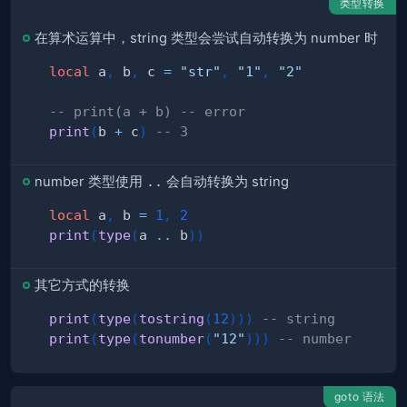
类型转换
在算术运算中，string 类型会尝试自动转换为 number 时
local
 a
,
 b
,
 c 
=
"str"
,
"1"
,
"2"
-- print(a + b) -- error
print
(
b 
+
 c
)
-- 3
number 类型使用
..
会自动转换为 string
local
 a
,
 b 
=
1
,
2
print
(
type
(
a 
..
 b
)
)
其它方式的转换
print
(
type
(
tostring
(
12
)
)
)
-- string
print
(
type
(
tonumber
(
"12"
)
)
)
-- number
goto 语法