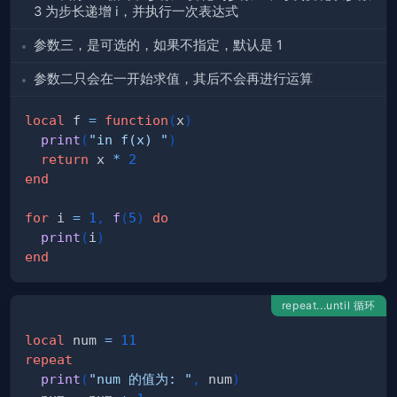
3 为步长递增 i，并执行一次表达式
参数三，是可选的，如果不指定，默认是 1
参数二只会在一开始求值，其后不会再进行运算
local
 f 
=
function
(
x
)
print
(
"in f(x) "
)
return
 x 
*
2
end
for
 i 
=
1
,
f
(
5
)
do
print
(
i
)
end
repeat...until 循环
local
 num 
=
11
repeat
print
(
"num 的值为: "
,
 num
)