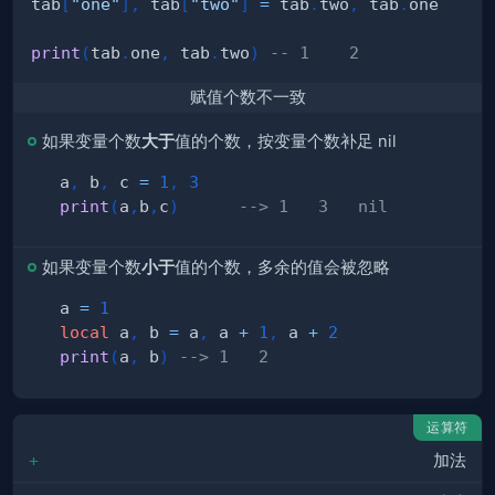
tab
[
"one"
]
,
 tab
[
"two"
]
=
 tab
.
two
,
 tab
.
print
(
tab
.
one
,
 tab
.
two
)
-- 1    2
赋值个数不一致
如果变量个数
大于
值的个数，按变量个数补足 nil
a
,
 b
,
 c 
=
1
,
3
print
(
a
,
b
,
c
)
--> 1   3   nil
如果变量个数
小于
值的个数，多余的值会被忽略
a 
=
1
local
 a
,
 b 
=
 a
,
 a 
+
1
,
 a 
+
2
print
(
a
,
 b
)
--> 1   2
运算符
+
加法