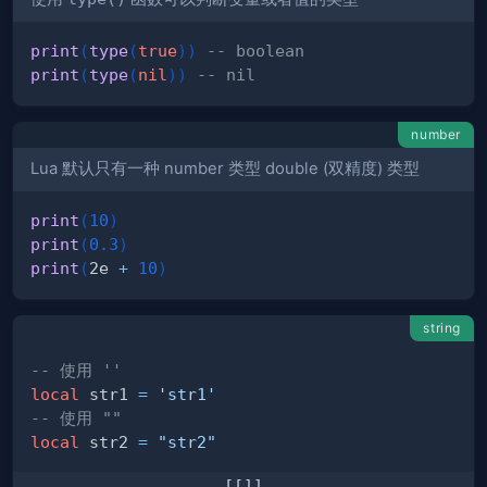
print
(
type
(
true
)
)
-- boolean
print
(
type
(
nil
)
)
-- nil
number
Lua 默认只有一种 number 类型 double (双精度) 类型
print
(
10
)
print
(
0.3
)
print
(
2e 
+
10
)
string
-- 使用 ''
local
 str1 
=
'str1'
-- 使用 ""
local
 str2 
=
"str2"
[[]]