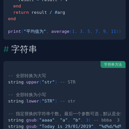
end
return
 result 
/
#
end
print
(
"平均值为"
,
average
(
1
,
3
,
5
,
7
,
9
,
11
)
)
字符串
字符串方法
-- 全部转换为大写
string
.
upper
(
"str"
)
-- STR
-- 全部转换为小写
string
.
lower
(
"STR"
)
-- str
-- 指定替换的字符串个数, 最后一个参数可选，默认是全部
string
.
gsub
(
"aaaa"
,
"a"
,
"b"
,
3
)
-- bbba  3
string
.
gsub
(
"Today is 29/01/2019"
,
"%d%d/%d%d/