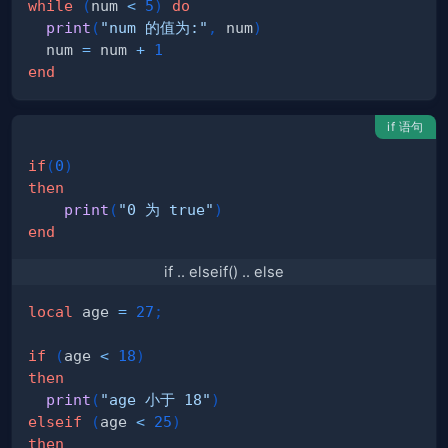
while
(
num 
<
5
)
do
print
(
"num 的值为:"
,
 num
)
  num 
=
 num 
+
1
end
if 语句
if
(
0
)
then
print
(
"0 为 true"
)
end
if .. elseif() .. else
local
 age 
=
27
;
if
(
age 
<
18
)
then
print
(
"age 小于 18"
)
elseif
(
age 
<
25
)
then