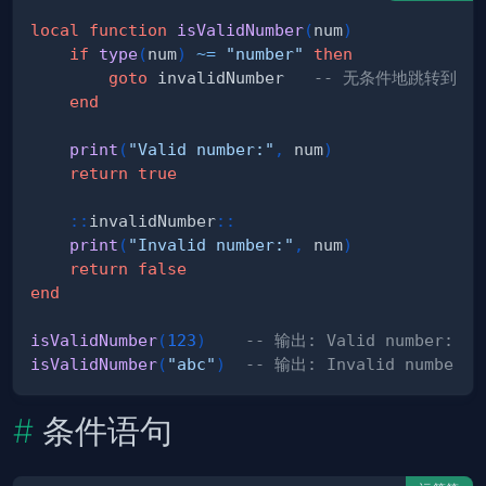
local
function
isValidNumber
(
num
)
if
type
(
num
)
~=
"number"
then
goto
 invalidNumber   
-- 无条件地跳转到代码中的
end
print
(
"Valid number:"
,
 num
)
return
true
::
invalidNumber
::
print
(
"Invalid number:"
,
 num
)
return
false
end
isValidNumber
(
123
)
-- 输出: Valid number: 12
isValidNumber
(
"abc"
)
-- 输出: Invalid number: 
条件语句