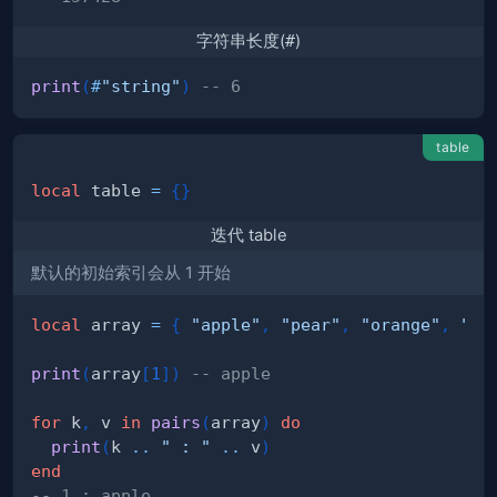
字符串长度(
#
)
print
(
#
"string"
)
-- 6
table
local
 table 
=
{
}
迭代 table
默认的初始索引会从 1 开始
local
 array 
=
{
"apple"
,
"pear"
,
"orange"
,
"gr
print
(
array
[
1
]
)
-- apple
for
 k
,
 v 
in
pairs
(
array
)
do
print
(
k 
..
" : "
..
 v
)
end
-- 1 : apple