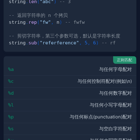
string
.
len
(
"abc"
)
-- 3
-- 返回字符串的 n 个拷贝
string
.
rep
(
"fw"
,
 n
)
-- fwfw
-- 剪切字符串，第三个参数可选，默认是字符串长度
string
.
sub
(
"referference"
,
5
,
6
)
-- rf
正则匹配
%a
与任何字母配对
%c
与任何控制符配对(例如\n)
%d
与任何数字配对
%l
与任何小写字母配对
%p
与任何标点(punctuation)配对
%s
与空白字符配对