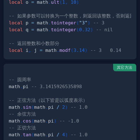
local
 o 
=
 math
.
ult
(
1
,
10
)
-- 如果参数可以转换为一个整数，则返回该整数，否则返回 n
local
 p 
=
 math
.
tointeger
(
"3"
)
-- 3
local
 q 
=
 math
.
tointeger
(
0.32
)
-- nil
-- 返回整数和小数部分
local
 i
,
 j 
=
 math
.
modf
(
3.14
)
-- 3   0.14
其它方法
-- 圆周率
math
.
pi 
-- 3.1415926535898
-- 正弦方法（以下皆是以弧度表示）
math
.
sin
(
math
.
pi 
/
2
)
-- 1.0
-- 余弦方法
math
.
cos
(
math
.
pi
)
-- -1.0
-- 正切方法
math
.
tan
(
math
.
pi 
/
4
)
-- 1.0