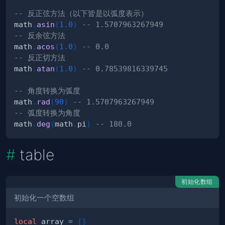
-- 反正弦方法（以下皆是以弧度表示）
math
.
asin
(
1.0
)
-- 1.5707963267949
-- 反余弦方法
math
.
acos
(
1.0
)
-- 0.0
-- 反正切方法
math
.
atan
(
1.0
)
-- 0.78539816339745
-- 角度转换为弧度
math
.
rad
(
90
)
-- 1.5707963267949
-- 弧度转换为角度
math
.
deg
(
math
.
pi
)
-- 180.0
table
初始化数组
初始化一个空数组
local
 array 
=
{
}