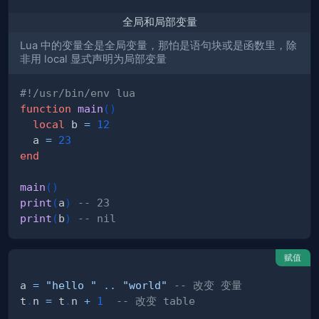
全局和局部变量
Lua 中的变量全是全局变量，那怕是语句块或是函数里，除
非用 local 显式声明为局部变量
#!/usr/bin/env lua
function
main
(
)
local
 b 
=
12
  a 
=
23
end
main
(
)
print
(
a
)
-- 23
print
(
b
)
-- nil
赋值
a 
=
"hello "
..
"world"
-- 改变 变量
t
.
n 
=
 t
.
n 
+
1
-- 改变 table