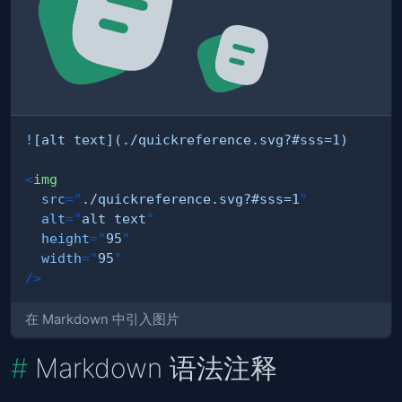
!
[
alt text
](
./quickreference.svg?#sss=1
)
<
img
src
=
"
./quickreference.svg?#sss=1
"
alt
=
"
alt text
"
height
=
"
95
"
width
=
"
95
"
/>
在 Markdown 中引入图片
Markdown 语法注释