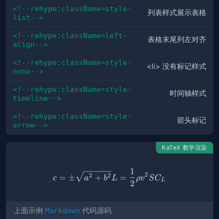
<!--rehype:className=style-
列表
样式展示表格
list-->
<!--rehype:className=left-
表格末尾列
左对齐
align-->
<!--rehype:className=style-
<li> 没有标记样式
none-->
<!--rehype:className=style-
时间轴
样式
timeline-->
<!--rehype:className=style-
箭头
标记
arrow-->
KaTeX 数学渲染
1
c = \pm\sqrt{a^2 + b^2} L 
2
2
2
=
±
+
=
c
a
b
L
ρ
v
S
C
L
2
上面示例
Markdown
代码源码