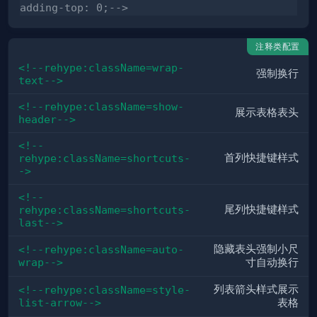
adding-top: 0;-->
注释类配置
<!--rehype:className=wrap-
强制
换行
text-->
<!--rehype:className=show-
展示表格
表头
header-->
<!--
首列
快捷键
样式
rehype:className=shortcuts-
->
<!--
尾列
快捷键
样式
rehype:className=shortcuts-
last-->
隐藏表头强制小尺
<!--rehype:className=auto-
wrap-->
寸
自动换行
列表
箭头
样式展示
<!--rehype:className=style-
list-arrow-->
表格