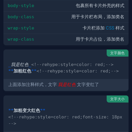
body-style
包裹所有卡片
外壳
的样式
body-class
用于卡片栏布局，添加
类
名
wrap-style
卡片栏添加
CSS
样式
wrap-class
用于卡片占位，添加
类
名
文字颜色
_
我是红色
_
<!--rehype:style=color: red;-->
**
加粗红色
**
<!--rehype:style=color: red;-->
上面添加注释样式，文字
我是红色
文字变
红
了
文字大小
**
加粗变大红色
**
<!--rehype:style=color: red;font-size: 18px
-->