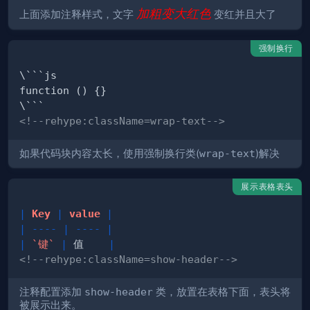
加粗变大红色
上面添加注释样式，文字
变
红
并且
大
了
强制换行
<!--rehype:className=wrap-text-->
如果代码块内容太长，使用强制换行类(
wrap-text
)解决
展示表格表头
|
 Key 
|
 value 
|
|
----
|
----
|
|
`键`
|
 值    
|
<!--rehype:className=show-header-->
注释配置添加
show-header
类，放置在表格下面，表头将
被展示出来。