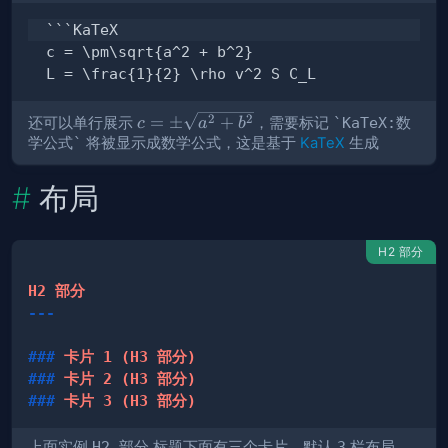
c =
2
2
=
±
+
还可以单行展示
，需要标记
`KaTeX:数
c
a
b
\pm\sqrt{a^2
学公式`
将被显示成数学公式，这是基于
KaTeX
生成
+ b^2}
布局
H2 部分
---
###
 卡片 1 (H3 部分)
###
 卡片 2 (H3 部分)
###
 卡片 3 (H3 部分)
上面实例
H2 部分
标题下面有三个
卡片
，默认
3
栏布局。