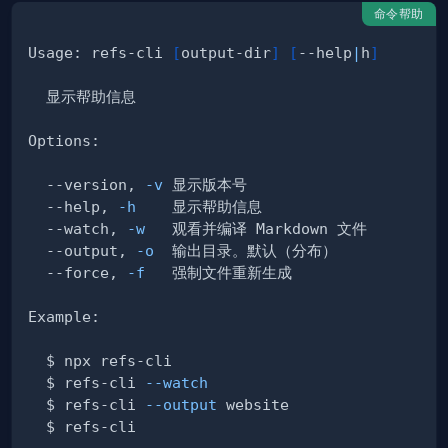
命令帮助
Usage: refs-cli 
[
output-dir
]
[
--help
|
h
]
  --version, 
-v
  --help, 
-h
  --watch, 
-w
  --output, 
-o
  --force, 
-f
  $ refs-cli 
--watch
  $ refs-cli 
--output