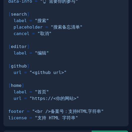
data-info
=
"👆 需要你的参与"
[
search
]
label
=
"搜索"
placeholder
=
"搜索备忘清单"
cancel
=
"取消"
[
editor
]
label
=
"编辑"
[
github
]
url
=
"<github url>"
[
home
]
label
=
"首页"
url
=
"https://<你的网站>"
footer
=
"<br />备案号：支持HTML字符串"
license
=
"支持 HTML 字符串"