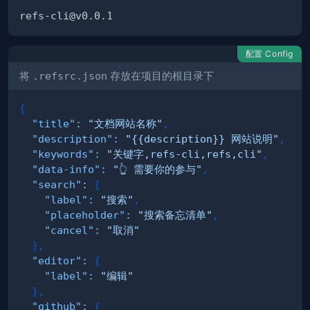
配置 Config
将
.refsrc.json
存放在项目的根目录下
{
"title"
:
"文档网站名称"
,
"description"
:
"{{description}} 网站说明"
,
"keywords"
:
"关键字,refs-cli,refs,cli"
,
"data-info"
:
"👆 需要你的参与"
,
"search"
:
{
"label"
:
"搜索"
,
"placeholder"
:
"搜索备忘清单"
,
"cancel"
:
"取消"
}
,
"editor"
:
{
"label"
:
"编辑"
}
,
"github"
:
{