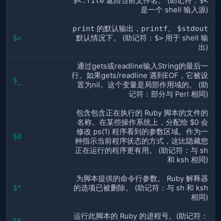
$<.file
返回当前文件名。 (助记符：
$<
是一个 shell 输入源)
print
的默认输出，
printf
。
$stdout
$>
默认情况下。 (助记符：
$>
用于 shell 输
出)
通过gets或readline输入String的最后一
行。如果gets/readline 遇到EOF，它被设
$_
置为nil。这个变量是局部作用域的。 (助
记符：部分与 Perl 相同)
包含包含正在执行的 Ruby 脚本的文件的
名称。在某些操作系统上，分配给 $0 会
修改 ps(1) 程序看到的参数区域。作为一
$0
种指示当前程序状态的方式，这比隐藏您
正在运行的程序更有用。 (助记符：与 sh
和 ksh 相同)
为脚本提供的命令行参数。 Ruby 解释器
$*
的选项已被删除。 (助记符：与 sh 和 ksh
相同)
运行此脚本的 Ruby 的进程号。(助记符：
$$