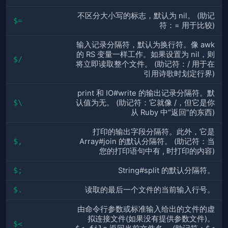
不区分大小写的标志，默认为 nil。 (助记
$=
符：= 用于比较)
输入记录分隔符，默认为换行符。像 awk
的 RS 变量一样工作。如果设置为 nil，则
$/
将立即读取整个文件。 (助记符：/ 用于在
引用诗歌时划定行界)
print 和 IO#write 的输出记录分隔符。默
$\
认值为无。 (助记符：它就像 /，但它是你
从 Ruby 中“返回”的东西)
打印的输出字段分隔符。此外，它是
$,
Array#join 的默认分隔符。 (助记符：当
您的打印语句中有 , 时打印的内容)
$;
String#split 的默认分隔符。
$.
读取的最后一个文件的当前输入行号。
由命令行参数或标准输入给出的文件的虚
拟连接文件(如果没有提供参数文件)。
$<