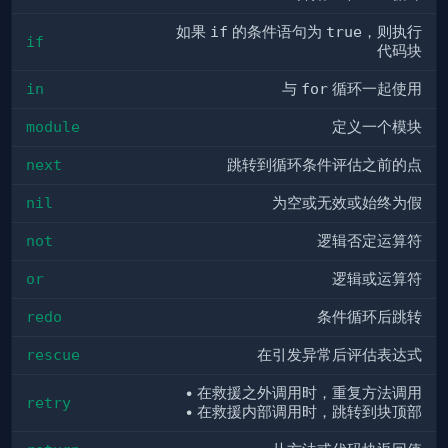
如果
if
的条件语句为
true
，则执行
if
代码块
in
与
for
循环一起使用
module
定义一个模块
next
跳转到循环条件评估之前的点
nil
为空或无效或始终为假
not
逻辑否定运算符
or
逻辑或运算符
redo
条件循环后跳转
rescue
在引发异常后评估表达式
• 在救援之外调用时，重复方法调用
retry
• 在救援内部调用时，跳转到块顶部