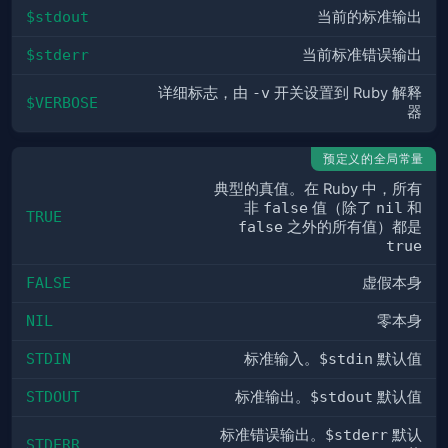
$stdout
当前的标准输出
$stderr
当前标准错误输出
详细标志，由
-v
开关设置到 Ruby 解释
$VERBOSE
器
预定义的全局常量
典型的真值。在 Ruby 中，所有
非
false
值（除了
nil
和
TRUE
false
之外的所有值）都是
true
FALSE
虚假本身
NIL
零本身
STDIN
标准输入。
$stdin
默认值
STDOUT
标准输出。
$stdout
默认值
标准错误输出。
$stderr
默认
STDERR