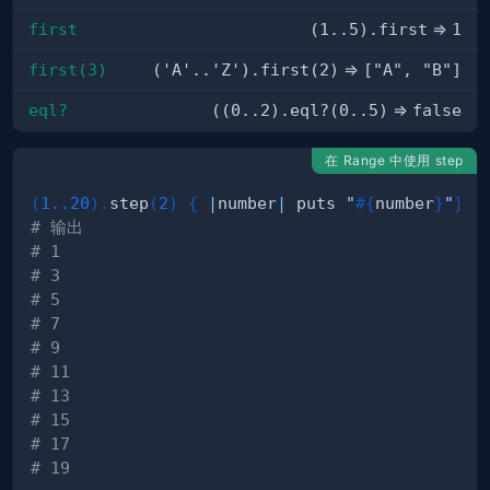
first
(1..5).first
=>
1
first(3)
('A'..'Z').first(2)
=>
["A", "B"]
eql?
((0..2).eql?(0..5)
=>
false
在 Range 中使用 step
(
1.
.20
)
.
step
(
2
)
{
|
number
|
 puts 
"
#{
number
}
"
}
# 输出
# 1
# 3
# 5
# 7
# 9
# 11
# 13
# 15
# 17
# 19