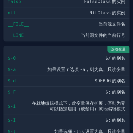
false
FalseClass
的实例
nil
NilClass
的实例
__FILE__
当前源文件名
__LINE__
当前源文件的当前行号
选项变量
$-0
$/
的别名
$-a
如果设置了选项
-a
，则为真。只读变量
$-d
$DEBUG
的别名
$-F
$;
的别名
在就地编辑模式下，此变量保存扩展，否则为零
$-i
可以指定启用（或禁用）就地编辑模式
$-I
$:
的别名
$-l
如果选项
-lis
设置为真。只读变量