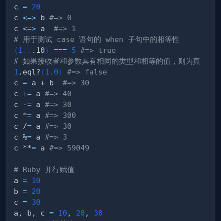
c 
=
20
c 
<=
>
 b 
#=> 0
c 
<=
>
 a  
#=> 1
# 用于测试 case 语句的 when 子句中的相等性
(
1
..
.10
)
==
=
5
#=> true
# 如果接收者和参数具有相同的类型和相等的值，则为真
1
.eql?
(
1.0
)
#=> false
c 
=
 a + b  
#=> 30
c 
+=
 a 
#=> 40
c -
=
 a 
#=> 30
c *
=
 a 
#=> 300
c /
=
 a 
#=> 30
c %
=
 a 
#=> 3
c **
=
 a 
#=> 59049
# Ruby 并行赋值
a 
=
10
b 
=
20
c 
=
30
a, b, c 
=
10
, 
20
, 
30