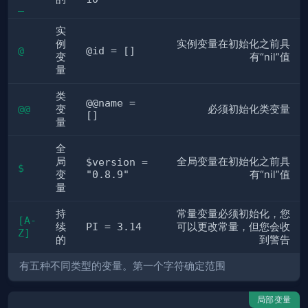
_
实
例
实例变量在初始化之前具
@
@id = []
变
有“nil”值
量
类
@@name =
@@
变
必须初始化类变量
[]
量
全
局
全局变量在初始化之前具
$version =
$
变
"0.8.9"
有“nil”值
量
持
常量变量必须初始化，您
[A-
续
PI = 3.14
可以更改常量，但您会收
Z]
的
到警告
有五种不同类型的变量。第一个字符确定范围
局部变量