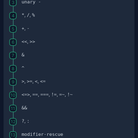
unary -
*
,
/
,
%
+
,
-
<<
,
>>
&
^
>
,
>=
,
<
,
<=
<=>
,
==
,
===
,
!=
,
=~
,
!~
&&
?
,
:
modifier-rescue