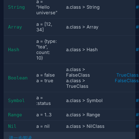
a =
String
"Hello
a.class > String
#
universe"
a = [12,
Array
a.class > Array
#
34]
a = {type:
"tea",
Hash
a.class > Hash
#
count:
10}
a.class >
a = false
FalseClass
TrueClass
Boolean
a = true
a.class >
FalseClass
TrueClass
a =
Symbol
a.class > Symbol
#
:status
Range
a = 1..3
a.class > Range
#
Nil
a = nil
a.class > NilClass
#
进一步阅读