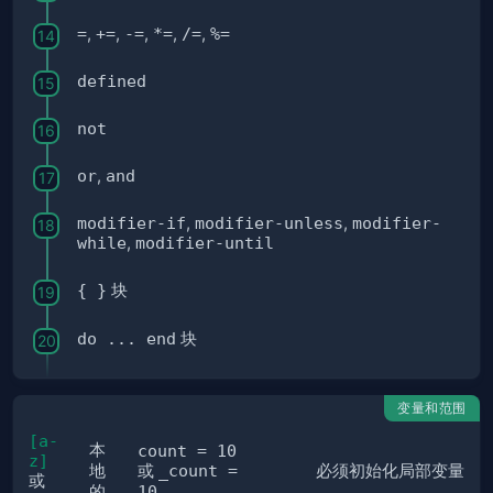
=
,
+=
,
-=
,
*=
,
/=
,
%=
defined
not
or
,
and
modifier-if
,
modifier-unless
,
modifier-
while
,
modifier-until
{ }
块
do ... end
块
变量和范围
[a-
本
count = 10
z]
地
或
_count =
必须初始化局部变量
或
的
10