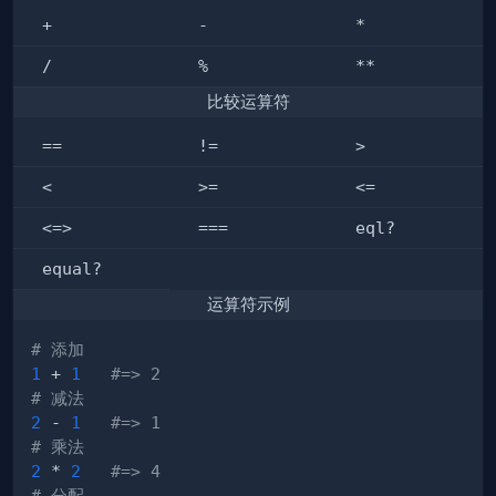
+
-
*
/
%
**
比较运算符
==
!=
>
<
>=
<=
<=>
===
eql?
equal?
运算符示例
# 添加
1
 + 
1
#=> 2
# 减法
2
 - 
1
#=> 1
# 乘法
2
 * 
2
#=> 4
# 分配