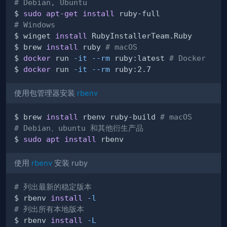
# Debian, Ubuntu
$ 
sudo
apt-get
install
# Windows
$ winget 
install
$ brew 
install
 ruby 
# macOS
$ 
docker
 run 
-it
--rm
 ruby:latest 
# Docker
$ 
docker
 run 
-it
--rm
使用包管理器安装
rbenv
$ brew 
install
 rbenv ruby-build 
# macOS
# Debian、ubuntu 和其他衍生产品
$ 
sudo
apt
install
使用
rbenv
安装 ruby
# 列出最新的稳定版本
$ rbenv 
install
-l
# 列出所有本地版本
$ rbenv 
install
-L