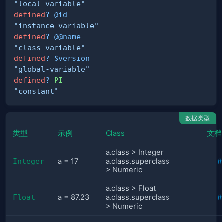
"local-variable"
defined
?
@id
"instance-variable"
defined
?
@@name
"class variable"
defined
?
$version
"global-variable"
defined
?
PI
"constant"
数据类型
类型
示例
Class
文档
a.class > Integer
Integer
a = 17
a.class.superclass
#
> Numeric
a.class > Float
Float
a = 87.23
a.class.superclass
#
> Numeric