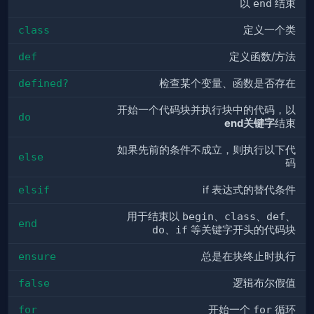
以
end
结束
class
定义一个类
def
定义函数/方法
defined?
检查某个变量、函数是否存在
开始一个代码块并执行块中的代码，以
do
end关键字
结束
如果先前的条件不成立，则执行以下代
else
码
elsif
if 表达式的替代条件
用于结束以
begin
、
class
、
def
、
end
do
、
if
等关键字开头的代码块
ensure
总是在块终止时执行
false
逻辑布尔假值
for
开始一个
for
循环