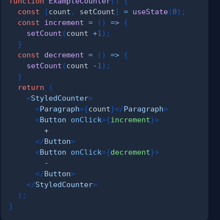
function
ExampleCounter
(
)
{
const
[
count
,
 setCount
]
=
useState
(
0
)
;
const
increment
=
(
)
=>
{
setCount
(
count 
+
1
)
;
}
const
decrement
=
(
)
=>
{
setCount
(
count 
-
1
)
;
}
return
(
<
StyledCounter
>
<
Paragraph
>
{
count
}
</
Paragraph
>
<
Button
onClick
=
{
increment
}
>
</
Button
>
<
Button
onClick
=
{
decrement
}
>
</
Button
>
</
StyledCounter
>
)
;
}