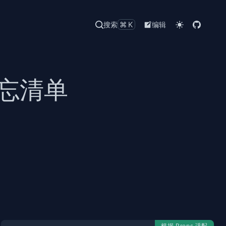
搜索
⌘K
编辑
 备忘清单
根据 Props 适配