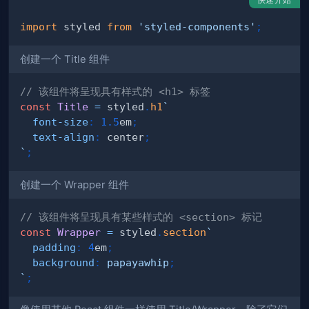
import
styled
from
'styled-components'
;
创建一个 Title 组件
// 该组件将呈现具有样式的 <h1> 标签
const
Title
=
 styled
.
h1
`
font-size
:
1.5
em
;
text-align
:
 center
;
`
;
创建一个 Wrapper 组件
// 该组件将呈现具有某些样式的 <section> 标记
const
Wrapper
=
 styled
.
section
`
padding
:
4
em
;
background
:
papayawhip
;
`
;