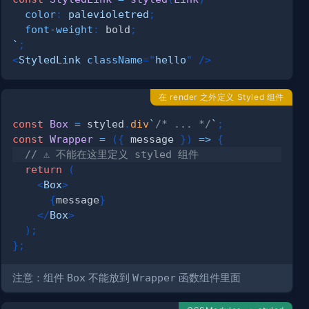
color
:
palevioletred
;
font-weight
:
 bold
;
`
;
<
StyledLink
className
=
"
hello
"
/>
在 render 之外定义 Styled 组件
const
Box
=
 styled
.
div
`
/* ... */
`
;
const
Wrapper
=
(
{
 message 
}
)
=>
{
// ⚠️ 不能在这里定义 styled 组件
return
(
<
Box
>
{
message
}
</
Box
>
)
;
}
;
注意：组件
Box
不能放到
Wrapper
函数组件里面