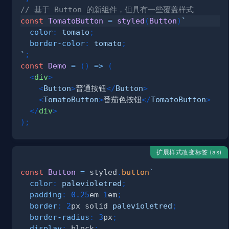
// 基于 Button 的新组件，但具有一些覆盖样式
const
TomatoButton
=
styled
(
Button
)
`
color
:
tomato
;
border-color
:
tomato
;
`
;
const
Demo
=
(
)
=>
(
<
div
>
<
Button
>
普通按钮
</
Button
>
<
TomatoButton
>
番茄色按钮
</
TomatoButton
>
</
div
>
)
;
扩展样式改变标签 (as)
const
Button
=
 styled
.
button
`
color
:
palevioletred
;
padding
:
0.25
em
1
em
;
border
:
2
px
 solid 
palevioletred
;
border-radius
:
3
px
;
display
:
 block
;