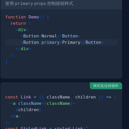
使用
primary
props 控制按钮样式
function
Demo
(
)
{
return
(
<
div
>
<
Button
>
Normal
</
Button
>
<
Button
primary
>
Primary
</
Button
>
</
div
>
)
;
}
样式化任何组件
const
Link
=
(
{
 className
,
 children 
}
)
=>
(
<
a
className
=
{
className
}
>
{
children
}
</
a
>
)
;
const
StyledLink
=
styled
(
Link
)
`