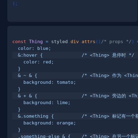
)
;
const
Thing
=
 styled
.
div
.
attrs
(
(
/* props */
)