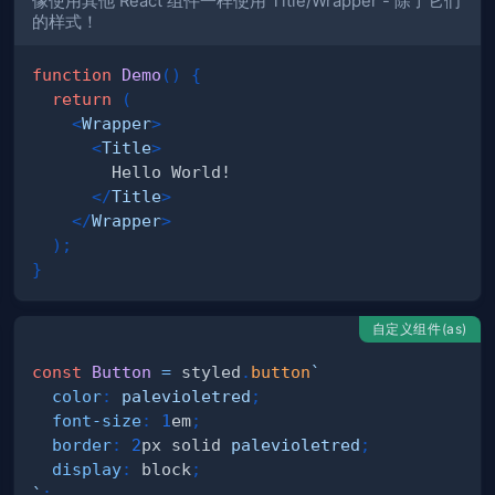
像使用其他 React 组件一样使用 Title/Wrapper - 除了它们
的样式！
function
Demo
(
)
{
return
(
<
Wrapper
>
<
Title
>
</
Title
>
</
Wrapper
>
)
;
}
自定义组件(as)
const
Button
=
 styled
.
button
`
color
:
palevioletred
;
font-size
:
1
em
;
border
:
2
px
 solid 
palevioletred
;
display
:
 block
;
`
;