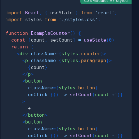
CSSModules => styled
import
React
,
{
 useState 
}
from
'react'
;
import
styles
from
'./styles.css'
;
function
ExampleCounter
(
)
{
const
[
count
,
 setCount
]
=
useState
(
0
)
return
(
<
div
className
=
{
styles
.
counter
}
>
<
p
className
=
{
styles
.
paragraph
}
>
{
count
}
</
p
>
<
button
className
=
{
styles
.
button
}
onClick
=
{
(
)
=>
setCount
(
count 
+
1
)
}
>
</
button
>
<
button
className
=
{
styles
.
button
}
onClick
=
{
(
)
=>
setCount
(
count 
-
1
)
}