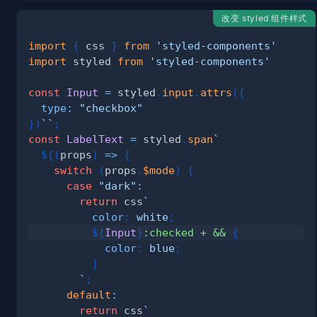
改变 styled 组件样式
import
{
 css 
}
from
'styled-components'
import
styled
from
'styled-components'
const
Input
=
 styled
.
input
.
attrs
(
{
type
:
"checkbox"
}
)
`
`
;
const
LabelText
=
 styled
.
span
`
${
(
props
)
=>
{
switch
(
props
.
$mode
)
{
case
"dark"
:
return
 css
`
color
:
white
;
${
Input
}
:checked
+
 &&
{
color
:
blue
;
}
`
;
default
:
return
 css
`