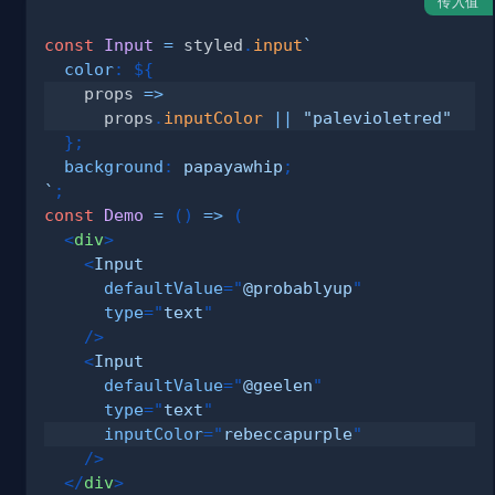
传入值
const
Input
=
 styled
.
input
`
color
:
${
props
=>
      props
.
inputColor
||
"palevioletred"
}
;
background
:
papayawhip
;
`
;
const
Demo
=
(
)
=>
(
<
div
>
<
Input
defaultValue
=
"
@probablyup
"
type
=
"
text
"
/>
<
Input
defaultValue
=
"
@geelen
"
type
=
"
text
"
inputColor
=
"
rebeccapurple
"
/>
</
div
>