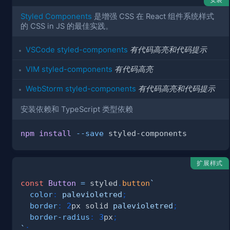
Styled Components
是增强 CSS 在 React 组件系统样式
的 CSS in JS 的最佳实践。
VSCode styled-components
有代码高亮和代码提示
VIM styled-components
有代码高亮
WebStorm styled-components
有代码高亮和代码提示
安装依赖和 TypeScript 类型依赖
npm
install
--save
扩展样式
const
Button
=
 styled
.
button
`
color
:
palevioletred
;
border
:
2
px
 solid 
palevioletred
;
border-radius
:
3
px
;
`
;