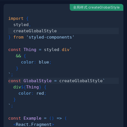
全局样式 createGlobalStyle
import
{
  styled
,
}
from
'styled-components'
const
Thing
=
 styled
.
div
`
&&
{
color
:
blue
;
}
`
;
const
GlobalStyle
=
 createGlobalStyle
`
div
${
Thing
}
{
color
:
red
;
}
`
;
const
Example
=
(
)
=>
(
<
React.Fragment
>