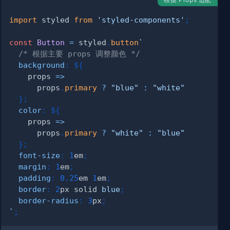
import
styled
from
'styled-components'
;
const
Button
=
 styled
.
button
`
/* 根据主要 props 调整颜色 */
background
:
${
props
=>
      props
.
primary
?
"blue"
:
"white"
}
;
color
:
${
props
=>
      props
.
primary
?
"white"
:
"blue"
}
;
font-size
:
1
em
;
margin
:
1
em
;
padding
:
0.25
em
1
em
;
border
:
2
px
 solid 
blue
;
border-radius
:
3
px
;
`
;