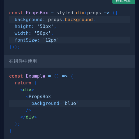
样式对象
const
PropsBox
=
 styled
.
div
(
props
=>
(
{
background
:
 props
.
background
,
height
:
'50px'
,
width
:
'50px'
,
fontSize
:
'12px'
}
)
)
;
在组件中使用
const
Example
=
(
)
=>
{
return
(
<
div
>
<
PropsBox
background
=
"
blue
"
/>
</
div
>
)
;
}