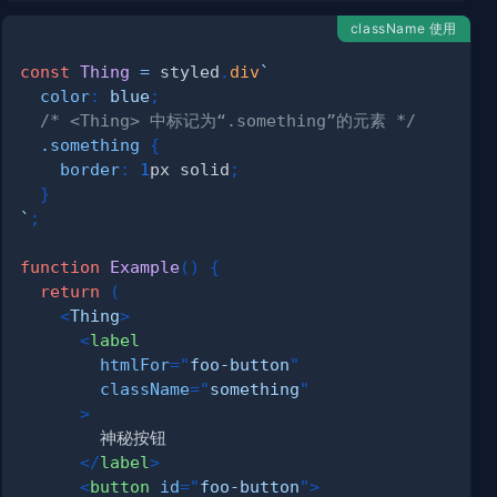
className 使用
const
Thing
=
 styled
.
div
`
color
:
blue
;
/* <Thing> 中标记为“.something”的元素 */
.something
{
border
:
1
px
 solid
;
}
`
;
function
Example
(
)
{
return
(
<
Thing
>
<
label
htmlFor
=
"
foo-button
"
className
=
"
something
"
>
</
label
>
<
button
id
=
"
foo-button
"
>