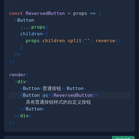
const
ReversedButton
=
props
=>
(
<
Button
{
...
props
}
children
=
{
      props
.
children
.
split
(
''
)
.
reverse
(
)
}
/>
)
;
render
(
<
div
>
<
Button
>
普通按钮
</
Button
>
<
Button
as
=
{
ReversedButton
}
>
</
Button
>
</
div
>
)
;