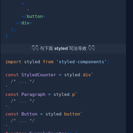
>
</
button
>
</
div
>
)
;
}
👇👇 与下面
styled
写法等效 👇👇
import
styled
from
'styled-components'
;
const
StyledCounter
=
 styled
.
div
`
/* ... */
`
;
const
Paragraph
=
 styled
.
p
`
/* ... */
`
;
const
Button
=
 styled
.
button
`
/* ... */
`
;