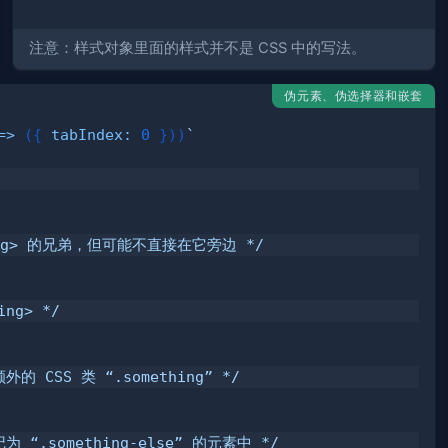
注意：样式对象里面的样式并不是 CSS 中的写法。
伪元素、伪选择器和嵌套
=>
(
{
tabIndex
:
0
}
)
)
`