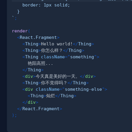
`
;
render
(
<
React.Fragment
>
<
Thing
>
Hello world!
</
Thing
>
<
Thing
>
你怎么样？
</
Thing
>
<
Thing
className
=
"
something
"
>
</
Thing
>
<
div
>
今天真是美好的一天。
</
div
>
<
Thing
>
你不觉得吗？
</
Thing
>
<
div
className
=
"
something-else
"
>
<
Thing
>
灿烂
</
Thing
>
</
div
>
</
React.Fragment
>
)
;