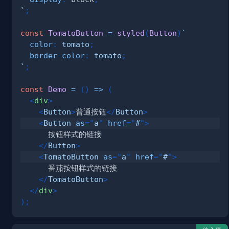
`
;
const
TomatoButton
=
styled
(
Button
)
`
color
:
tomato
;
border-color
:
tomato
;
`
;
const
Demo
=
(
)
=>
(
<
div
>
<
Button
>
普通按钮
</
Button
>
<
Button
as
=
"
a
"
href
=
"
#
"
>
</
Button
>
<
TomatoButton
as
=
"
a
"
href
=
"
#
"
>
</
TomatoButton
>
</
div
>
)
;