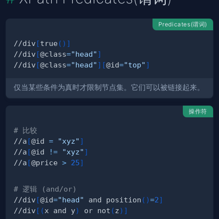
Predicates(谓词)
//div
[
true
(
)
]
//div
[
@class
=
"head"
]
//div
[
@class
=
"head"
]
[
@id
=
"top"
]
仅当某些条件为真时才限制节点集。它们可以被链接起来。
操作符
# 比较
//a
[
@id 
=
"xyz"
]
//a
[
@id 
!=
"xyz"
]
//a
[
@price 
>
25
]
# 逻辑 (and/or)
//div
[
@id
=
"head"
 and position
(
)
=
2
]
//div
[
(
x and y
)
 or not
(
z
)
]