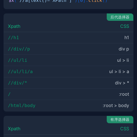
$x
(
'//a[text()="XPath"]'
)
[
0
]
.
click
(
)
后代选择器
Xpath
CSS
//h1
h1
//div//p
div p
//ul/li
ul > li
//ul/li/a
ul > li > a
//div/*
div > *
/
:root
/html/body
:root > body
有序选择器
Xpath
CSS