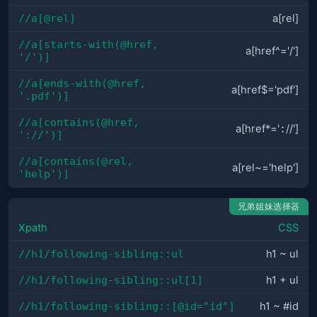
//a[@rel]
a[rel]
//a[starts-with(@href, 
a[href^='/']
'/')]
//a[ends-with(@href, 
a[href$='pdf']
'.pdf')]
//a[contains(@href, 
a[href*='
:
//']
'://')]
//a[contains(@rel, 
a[rel~='help']
'help')]
兄弟姐妹选择器
Xpath
CSS
//h1/following-sibling::ul
h1 ~ ul
//h1/following-sibling::ul[1]
h1 + ul
//h1/following-sibling::[@id="id"]
h1 ~ #id