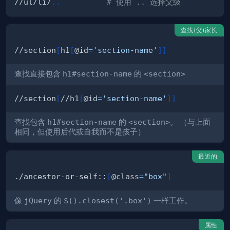
//ul/li/
..
# 使用 .. 选择父级
查找(父)家长
//section
[
h1
[
@id
=
'section-name'
]
]
查找直接包含
h1#section-name
的
<section>
//section
[
//h1
[
@id
=
'section-name'
]
]
查找包含
h1#section-name
的
<section>
。 （与上面
相同，但使用后代或自我而不是孩子）
最近的
./ancestor-or-self::
[
@class
=
"box"
]
像
jQuery
的
$().closest('.box')
一样工作。
属性