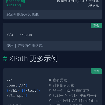
选择当前节点之前的所有兄
preceding-
sibling
弟节点
您还可以使用其他轴。
联合
//a 
|
使用
|
连接两个表达式。
XPath 更多示例
示例
//*                 
# 所有元素
count
(
//*
)
# 计算所有元素
(
//h1
)
[
1
]
/text
(
)
# 第一个 h1 标题的文本
//li
[
span
]
# 找到一个 <li> 里面有一个 <sp
# ...扩展到 //li[child::spa