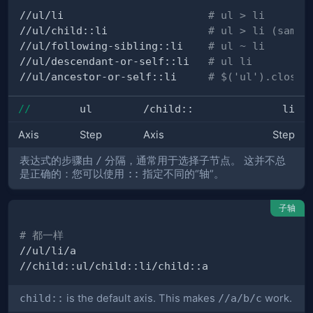
//ul/li                       
# ul > li
//ul/child::li                
# ul > li (same)
//ul/following-sibling::li    
# ul ~ li
//ul/descendant-or-self::li   
# ul li
//ul/ancestor-or-self::li     
# $('ul').closes
//
ul
/child::
li
Axis
Step
Axis
Step
表达式的步骤由
/
分隔，通常用于选择子节点。 这并不总
是正确的：您可以使用
::
指定不同的“轴”。
子轴
# 都一样
child::
is the default axis. This makes
//a/b/c
work.