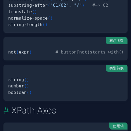
substring-after
(
"01/02"
, 
"/"
)
#=> 02
translate
(
)
normalize-space
(
)
string-length
(
)
布尔函数
not
(
expr
)
# button[not(starts-with(tex
类型转换
string
(
)
number
(
)
boolean
(
)
XPath Axes
使用轴