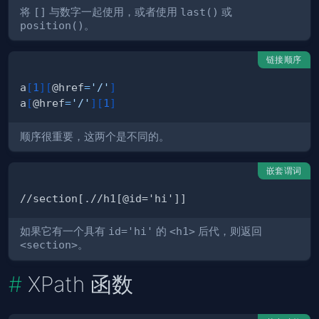
将
[]
与数字一起使用，或者使用
last()
或
position()
。
链接顺序
a
[
1
]
[
@href
=
'/'
]
a
[
@href
=
'/'
]
[
1
]
顺序很重要，这两个是不同的。
嵌套谓词
如果它有一个具有
id='hi'
的
<h1>
后代，则返回
<section>
。
XPath 函数