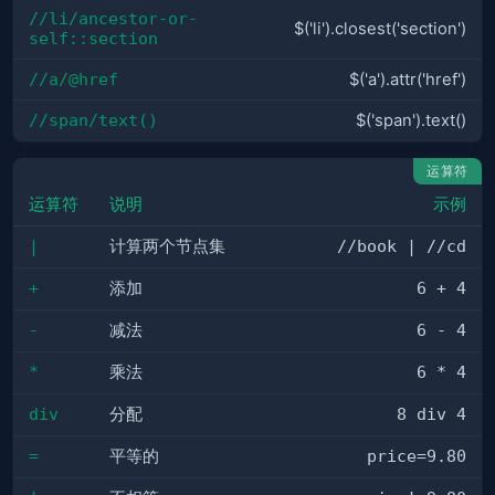
//li/ancestor-or-
$('li').closest('section')
self::section
//a/@href
$('a').attr('href')
//span/text()
$('span').text()
运算符
运算符
说明
示例
|
计算两个节点集
//book | //cd
+
添加
6 + 4
-
减法
6 - 4
*
乘法
6 * 4
div
分配
8 div 4
=
平等的
price=9.80