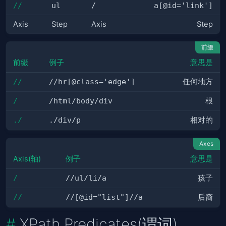
//
ul
/
a[@id='link']
Axis
Step
Axis
Step
前缀
前缀
例子
意思是
//
//hr[@class='edge']
任何地方
/
/html/body/div
根
./
./div/p
相对的
Axes
Axis(轴)
例子
意思是
/
//ul/li/a
孩子
//
//[@id="list"]//a
后裔
XPath Predicates(谓词)