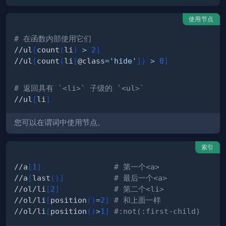
使用节点
# 在函数内部使用它们
//ul
[
count
(
li
)
>
2
]
//ul
[
count
(
li
[
@class
=
'hide'
]
)
>
0
]
# 返回具有 `<li>` 子级的 `<ul>`
//ul
[
li
]
您可以在谓词中使用节点。
索引
//a
[
1
]
# 第一个<a>
//a
[
last
(
)
]
# 最后一个<a>
//ol/li
[
2
]
# 第二个<li>
//ol/li
[
position
(
)
=
2
]
# 和上面一样
//ol/li
[
position
(
)
>
1
]
#:not(:first-child)