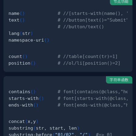
节点功能
name
(
)
# //[starts-with(name(), 'h'
text
(
)
# //button[text()="Submit"]
# //button/text()
lang
(
str
)
namespace-uri
(
)
count
(
)
# //table[count(tr)=1]
position
(
)
# //ol/li[position()=2]
字符串函数
contains
(
)
# font[contains(@class,"head
starts-with
(
)
# font[starts-with(@class,"h
ends-with
(
)
# font[ends-with(@class,"hea
concat
(
x,y
)
substring
(
str, start, len
)
substring-before
(
"01/02"
, 
"/"
)
#=> 01