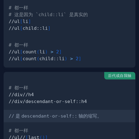
# 都一样
# 这是因为 `child::li` 是真实的
//ul
[
li
]
//ul
[
child::li
]
# 都一样
//ul
[
count
(
li
)
>
2
]
//ul
[
count
(
child::li
)
>
2
]
后代或自我轴
# 都一样
//
是
descendant-or-self::
轴的缩写。
# 都一样
//ul//
[
last
(
)
]