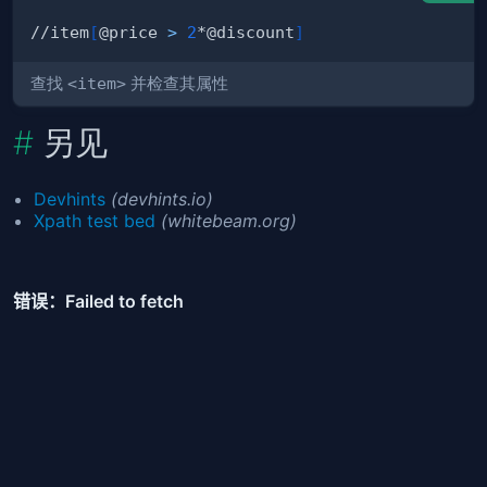
//item
[
@price 
>
2
*@discount
]
查找
<item>
并检查其属性
另见
Devhints
(devhints.io)
Xpath test bed
(whitebeam.org)