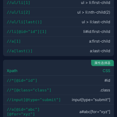
//ul/li[1]
ul > li:first-child
//ul/li[2]
ul > li:nth-child(2)
//ul/li[last()]
ul > li:last-child
//li[@id="id"][1]
li#id:first-child
//a[1]
a:first-child
//a[last()]
a:last-child
属性选择器
Xpath
CSS
//*[@id="id"]
#id
//*[@class="class"]
.class
//input[@type="submit"]
input[type="submit"]
//a[@id="abc"]
a#abc[for="xyz"]
[@for="xyz"]