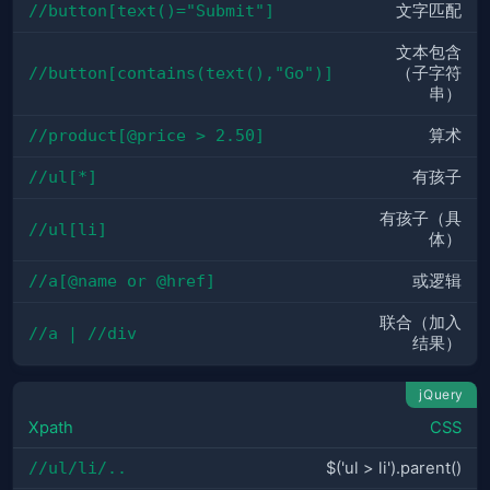
//button[text()="Submit"]
文字匹配
文本包含
//button[contains(text(),"Go")]
（子字符
串）
//product[@price > 2.50]
算术
//ul[*]
有孩子
有孩子（具
//ul[li]
体）
//a[@name or @href]
或逻辑
联合（加入
//a | //div
结果）
jQuery
Xpath
CSS
//ul/li/..
$('ul > li').parent()